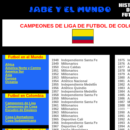
CAMPEONES DE LIGA DE FUTBOL DE COL
Futbol en el Mundo
1948 Independiente Santa Fe
1975 In
1949 Millonarios
1976 At
Africa
1950 Once Caldas
1977 At
America Norte y Centro
1951 Millonarios
1978 Mi
America Sur
1952 Millonarios
1979 Am
Asia
1953 Millonarios
1980 At
Europa
1954 Atlético Nacional
1981 At
Oceania
1955 Independiente Medellín
1982 Am
1956 Atlético Quindio
1983 Am
1957 Independiente Medellín
1984 Am
1958 Independiente Santa Fe
1985 Am
Futbol en Colombia
1959 Millonarios
1986 Am
1960 Independiente Santa Fe
1987 Mi
Campeones de Liga
1961 Millonarios
1988 Mi
Campeones de Copa
1962 Millonarios
1989 * *
Escudos de Equipos
1963 Millonarios
1990 Am
1964 Millonarios
1991 At
Copa Libertadores
1965 Deportivo Cali
1992 Am
Copa Sudamericana
1966 Independiente Santa Fe
1993 At
1967 Deportivo Cali
1994 At
1968 Unión Magdalena
1995 At