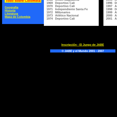
Todo sobre Colombia
1969 Deportivo Cali
1996 De
1970 Deportivo Cali
1997 Am
Geografia
1971 Independiente Santa Fe
1998 De
Historia
1972 Millonarios
1999 At
Literatura
1973 Atlético Nacional
2000 Am
Mapa de Colombia
1974 Deportivo Cali
2001 Am
Inscripción - El Juego de JABE
© JABE y el Mundo 2001 - 2007