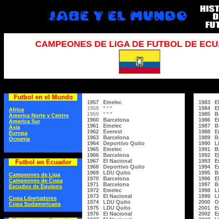
CAMPEONES DE LIGA DE FUTBOL DE EC
Futbol en el Mundo
1957 Emelec
1983 El
1958 * * *
1984 El
Africa
1959 * * *
1985 B
America Norte y Centro
1960 Barcelona
1986 El
America Sur
1961 Emelec
1987 B
Asia
1962 Everest
1988 E
Europa
1963 Barcelona
1989 B
Oceania
1964 Deportivo Quito
1990 L
1965 Emelec
1991 B
1966 Barcelona
1992 El
1967 El Nacional
1993 E
Futbol en Ecuador
1968 Deportivo Quito
1994 E
1969 LDU Quito
1995 B
Campeones de Liga
1970 Barcelona
1996 El
Campeones de Copa
1971 Barcelona
1997 B
Escudos de Equipos
1972 Emelec
1998 L
1973 El Nacional
1999 L
Copa Libertadores
1974 LDU Quito
2000 O
Copa Sudamericana
1975 LDU Quito
2001 E
1976 El Nacional
2002 E