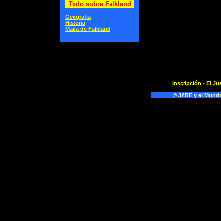
Todo sobre Falkland
Geografia
Historia
Mapa de Falkland
Inscripción - El J
© JABE y el Mundo