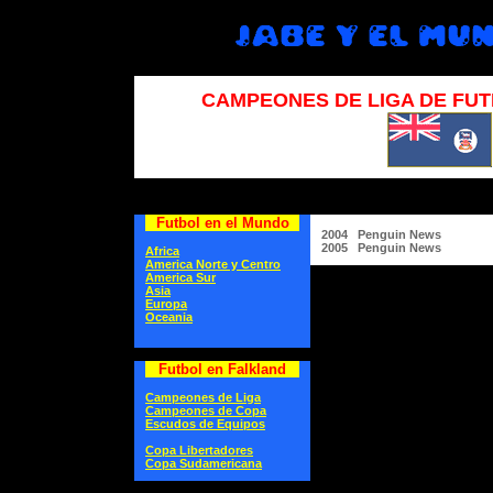
CAMPEONES DE LIGA DE FU
Futbol en el Mundo
2004 Penguin News
2005 Penguin News
Africa
America Norte y Centro
America Sur
Asia
Europa
Oceania
Futbol en Falkland
Campeones de Liga
Campeones de Copa
Escudos de Equipos
Copa Libertadores
Copa Sudamericana