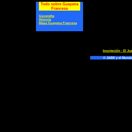
Todo sobre Guayana
Francesa
Geografia
Historia
Mapa Guayana Francesa
Inscripción - El J
© JABE y el Mundo