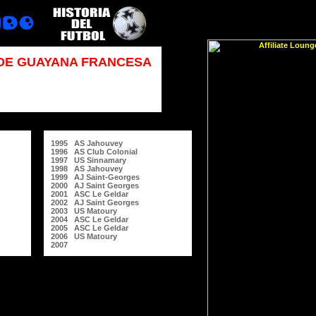
 DE GUAYANA FRANCESA
1995 AS Jahouvey
1996 AS Club Colonial
1997 US Sinnamary
1998 AS Jahouvey
1999 AJ Saint-Georges
2000 AJ Saint Georges
2001 ASC Le Geldar
2002 AJ Saint Georges
2003 US Matoury
2004 ASC Le Geldar
2005 ASC Le Geldar
2006 US Matoury
2007