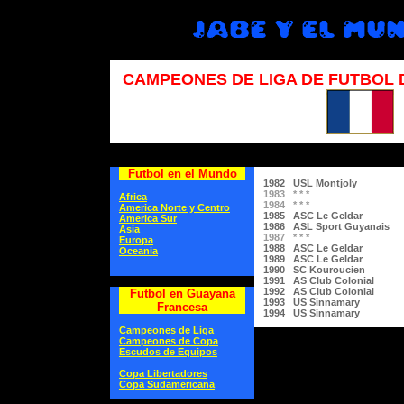
CAMPEONES DE LIGA DE FUTBOL
Futbol en el Mundo
1982 USL Montjoly
1983 * * *
Africa
1984 * * *
America Norte y Centro
1985 ASC Le Geldar
America Sur
1986 ASL Sport Guyanais
Asia
1987 * * *
Europa
1988 ASC Le Geldar
Oceania
1989 ASC Le Geldar
1990 SC Kouroucien
1991 AS Club Colonial
1992 AS Club Colonial
Futbol en Guayana
1993 US Sinnamary
Francesa
1994 US Sinnamary
Campeones de Liga
Campeones de Copa
Escudos de Equipos
Copa Libertadores
Copa Sudamericana