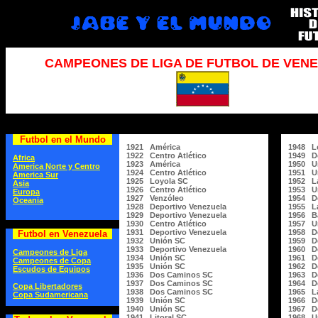
CAMPEONES DE LIGA DE FUTBOL DE VEN
Futbol en el Mundo
1921 América
1948 L
1922 Centro Atlético
1949 D
Africa
1923 América
1950 U
America Norte y Centro
1924 Centro Atlético
1951 Un
America Sur
1925 Loyola SC
1952 La
Asia
1926 Centro Atlético
1953 Un
Europa
1927 Venzóleo
1954 De
Oceania
1928 Deportivo Venezuela
1955 La
1929 Deportivo Venezuela
1956 B
1930 Centro Atlético
1957 Un
1931 Deportivo Venezuela
1958 De
Futbol en Venezuela
1932 Unión SC
1959 De
1933 Deportivo Venezuela
1960 De
Campeones de Liga
1934 Unión SC
1961 De
Campeones de Copa
1935 Unión SC
1962 De
Escudos de Equipos
1936 Dos Caminos SC
1963 De
1937 Dos Caminos SC
1964 De
Copa Libertadores
1938 Dos Caminos SC
1965 L
Copa Sudamericana
1939 Unión SC
1966 De
1940 Unión SC
1967 De
1941 Litoral SC
1968 Un