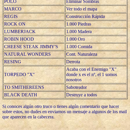
POLO
Eliminar Sombras
MARCO
Ver todo el mapa
REGIS
Construcción Rápida
ROCK ON
1.000 Piedras
LUMBERJACK
1.000 Madera
ROBIN HOOD
1.000 Oro
CHEESE STEAK JIMMY'S
1.000 Comida
NATURAL WONDERS
Cont. Naturaleza
RESING
Derrota
Acaba con el Enemigo "X"
TORPEDO "X"
donde x es el nº, el 1 somos
nosotros
TO SMITHEREENS
Saboteador
BLACK DEATH
Destruye a todos
Si conoces algún otro truco o tienes algún comentario que hacer
sobre estos, no dudes en enviarnos un mensaje a algunos de los mail
que aparecen en la cabecera.