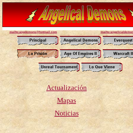
mailto:angdemons@hotmail.com
mailto:angelicaldem
Actualización
Mapas
Noticias