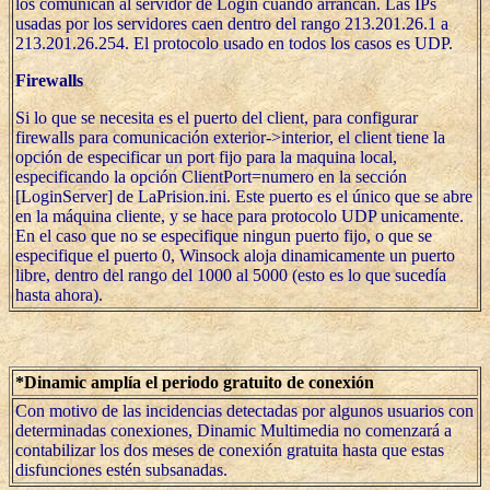
los comunican al servidor de Login cuando arrancan. Las IPs
usadas por los servidores caen dentro del rango 213.201.26.1 a
213.201.26.254. El protocolo usado en todos los casos es UDP.
Firewalls
Si lo que se necesita es el puerto del client, para configurar
firewalls para comunicación exterior->interior, el client tiene la
opción de especificar un port fijo para la maquina local,
especificando la opción ClientPort=numero en la sección
[LoginServer] de LaPrision.ini. Este puerto es el único que se abre
en la máquina cliente, y se hace para protocolo UDP unicamente.
En el caso que no se especifique ningun puerto fijo, o que se
especifique el puerto 0, Winsock aloja dinamicamente un puerto
libre, dentro del rango del 1000 al 5000 (esto es lo que sucedía
hasta ahora).
*Dinamic amplía el periodo gratuito de conexión
Con motivo de las incidencias detectadas por algunos usuarios con
determinadas conexiones, Dinamic Multimedia no comenzará a
contabilizar los dos meses de conexión gratuita hasta que estas
disfunciones estén subsanadas.