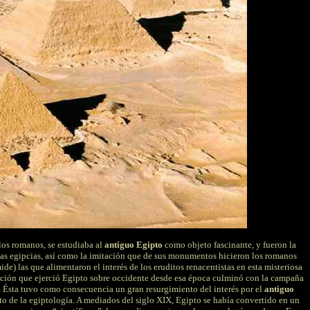
los romanos, se estudiaba al
antiguo Egipto
como objeto fascinante, y fueron la
uas egipcias, así como la imitación que de sus monumentos hicieron los romanos
ide) las que alimentaron el interés de los eruditos renacentistas en esta misteriosa
nación que ejerció Egipto sobre occidente desde esa época culminó con la campaña
 Ésta tuvo como consecuencia un gran resurgimiento del interés por el
antiguo
to de la egiptología. A mediados del siglo XIX, Egipto se había convertido en un