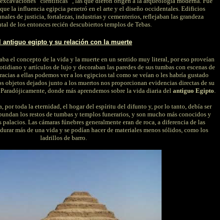
xcavaciones “científicas ”, las que dieron origen a la arqueología moderna. Fue
ue la influencia egipcia penetró en el arte y el diseño occidentales. Edificios
nales de justicia, fortalezas, industrias y cementerios, reflejaban las grandeza
l de los entonces recién descubiertos templos de Tebas.
l antiguo egipto y su relación con la muerte
aba el concepto de la vida y la muerte en un sentido muy literal, por eso proveían
cotidiano y artículos de lujo y decoraban las paredes de sus tumbas con escenas de
Gracias a ellas podemos ver a los egipcios tal como se veían o les habría gustado
os objetos dejados junto a los muertos nos proporcionan evidencias directas de su
. Paradójicamente, donde más aprendemos sobre la vida diaria del
antiguo Egipto
.
, por toda la eternidad, el hogar del espíritu del difunto y, por lo tanto, debía ser
Abundan los restos de tumbas y templos funerarios, y son mucho más conocidos y
s palacios. Las cámaras fúnebres generalmente eran de roca, a diferencia de las
durar más de una vida y se podían hacer de materiales menos sólidos, como los
ladrillos de barro.