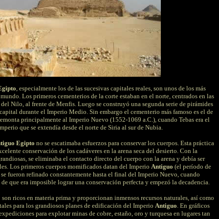
Egipto
, especialmente los de las sucesivas capitales reales, son unos de los más
mundo. Los primeros cementerios de la corte estaban en el norte, centrados en las
 del Nilo, al frente de Menfis. Luego se construyó una segunda serie de pirámides
a capital durante el Imperio Medio. Sin embargo el cementerio más famoso es el de
 remonta principalmente al Imperio Nuevo (1552-1069 a.C.), cuando Tebas era el
mperio que se extendía desde el norte de Siria al sur de Nubia.
tiguo Egipto
no se escatimaba esfuerzos para conservar los cuerpos. Esta práctica
celente conservación de los cadáveres en la arena seca del desierto. Con la
andiosas, se eliminaba el contacto directo del cuerpo con la arena y debía ser
ales. Los primeros cuerpos momificados datan del Imperio
Antiguo
(el período de
s se fueron refinado constantemente hasta el final del Imperio Nuevo, cuando
 de que era imposible lograr una conservación perfecta y empezó la decadencia.
o son ricos en materia prima y proporcionan inmensos recursos naturales, así como
ales para los grandiosos planes de edificación del Imperio
Antiguo
. En gráficos
 expediciones para explotar minas de cobre, estaño, oro y turquesa en lugares tan