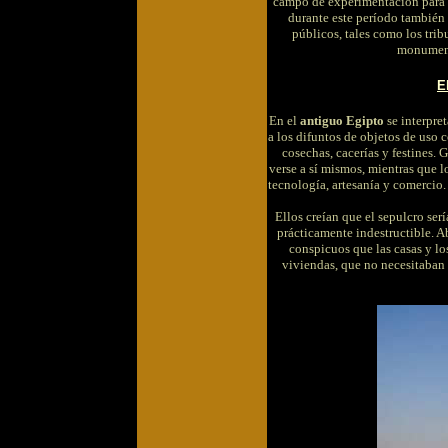
campo de experimentación para e
durante este período también q
públicos, tales como los tribu
monumenta
E
En el
antiguo Egipto
se interpret
a los difuntos de objetos de uso 
cosechas, cacerías y festines. 
verse a sí mismos, mientras que l
tecnología, artesanía y comercio
Ellos creían que el sepulcro sería
prácticamente indestructible. 
conspicuos que las casas y lo
viviendas, que no necesitaban 