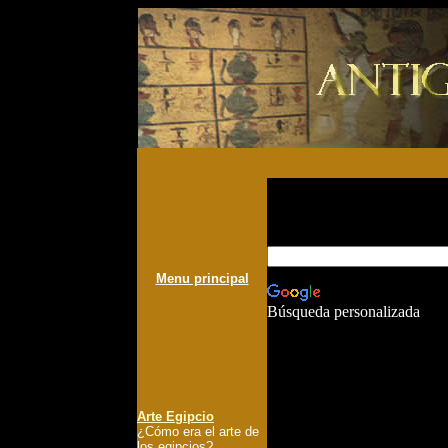
Menu principal
Búsqueda personalizada
Arte Egipcio
¿Cómo era el arte de
los egipcios?