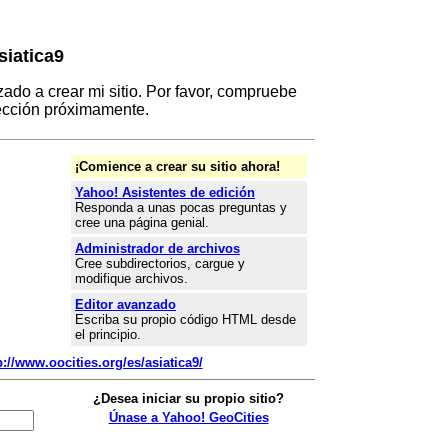
siatica9
do a crear mi sitio. Por favor, compruebe
ección próximamente.
¡Comience a crear su sitio ahora!
Yahoo! Asistentes de edición
Responda a unas pocas preguntas y
cree una página genial.
Administrador de archivos
Cree subdirectorios, cargue y
modifique archivos.
Editor avanzado
Escriba su propio código HTML desde
el principio.
p://www.oocities.org/es/asiatica9/
¿Desea iniciar su propio sitio?
Únase a Yahoo! GeoCities