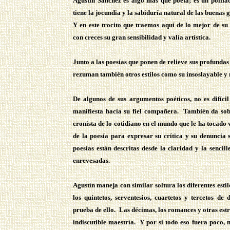
Agustín Sánchez es algo más que poeta; es un polifacé
tiene la jocundia y la sabiduría natural de las buenas 
Y en este trocito que traemos aquí de lo mejor de su
con creces su gran sensibilidad y valía artística.
Junto a las poesías que ponen de relieve sus profundas 
rezuman también otros estilos como su insoslayable y
De algunos de sus argumentos poéticos, no es difíci
manifiesta hacia su fiel compañera. También da sob
cronista de lo cotidiano en el mundo que le ha tocado v
de la poesía para expresar su crítica y su denuncia 
poesías están descritas desde la claridad y la sencil
enrevesadas.
Agustín maneja con similar soltura los diferentes estil
los quintetos, serventesios, cuartetos y tercetos de
prueba de ello. Las décimas, los romances y otras est
indiscutible maestría. Y por si todo eso fuera poco, 