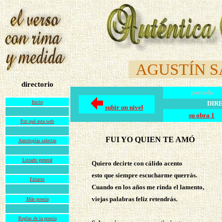
AGUSTÍN 
directorio
portada
Inicio
DIR
subir un nivel
su obra 1
Por qué esta web
FUI YO QUIEN TE AMÓ
Antologías selectas
Listado general
Quiero decirte con cálido acento
esto que siempre escucharme querrás.
Enlaces
Cuando en los años me rinda el lamento,
viejas palabras feliz retendrás.
Más poesía
Reglas de la poesía