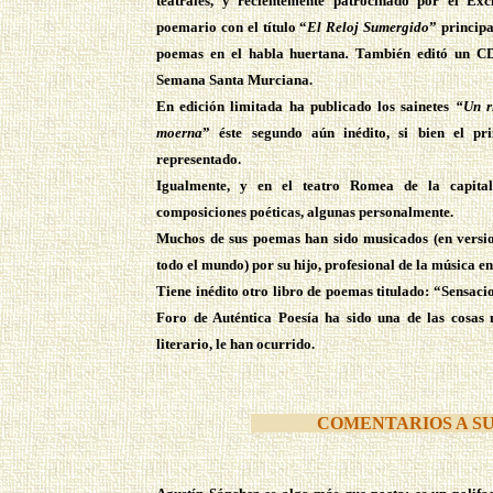
teatrales, y recientemente patrocinado por el E
poemario con el título “
El Reloj Sumergido
” princip
poemas en el habla huertana
.
También editó un CD 
Semana Santa Murciana.
En edición limitada ha publicado los sainetes
“Un r
moerna
” éste segundo aún inédito, si bien el pr
representado.
Igualmente, y en el teatro Romea de la capital
composiciones poéticas, algunas personalmente.
Muchos de sus poemas han sido musicados (en versio
todo el mundo) por su hijo, profesional de la música e
Tiene inédito otro libro de poemas titulado: “Sensaci
Foro de Auténtica Poesía ha sido una de las cosas 
literario, le han ocurrido.
COMENTARIOS
A S