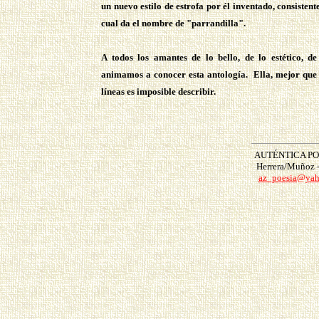
un nuevo estilo de estrofa por él inventado, consisten
cual da el nombre de "parrandilla".
A todos los amantes de lo bello, de lo estético, d
animamos a conocer esta antología. Ella, mejor que n
líneas es imposible describir.
AUTÉNTICA POE
Herrera/Muñoz 
az_poesia@yah