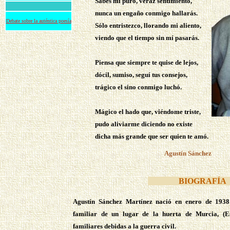
Sabes mi puro, veraz sentimiento,
nunca un engaño conmigo hallarás.
Debate sobre la auténtica poesía
Sólo entristezco, llorando mi aliento,
viendo que el tiempo sin mí pasarás.
Piensa que siempre te quise de lejos,
dócil, sumiso, seguí tus consejos,
trágico el sino conmigo luchó.
Mágico el hado que, viéndome triste,
pudo aliviarme diciendo no existe
dicha más grande que ser quien te amó.
Agustín Sánchez
BIOGRA
Agustín Sánchez Martínez nació en enero de 1938
familiar de un lugar de la huerta de Murcia, (E
familiares debidas a la guerra civil.