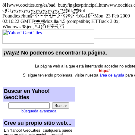
ðHwww.oocities.org/es/bad_butty/ingles/principal.htmwww.oocities.or
QÕJÿÿÿÿÿÿÿÿÿÿÿÿÿÿÿÿÿÿÿÿ”ðÍl,Not
Foundtext/html¸,ÿÿÿÿb‰.HMon, 23 Feb 2009
02:16:22 GMTFMozilla/4.5 (compatible; HTTrack 3.0x;
Windows 98)en, *-QÕJ,
¡Vaya! No podemos encontrar la página.
La página web a la que está intentando acceder no exist
http://
Si sigue teniendo problemas, visite nuestra
área de ayuda
para o
Buscar en Yahoo!
GeoCities
búsqueda avanzada
Cree su propio sitio web...
En Yahoo! GeoCities, cualquiera puede
crear un sitio web genial... ¡gratis!