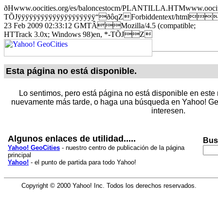
ðHwww.oocities.org/es/baloncestocm/PLANTILLA.HTMwww.oociti
TÕJÿÿÿÿÿÿÿÿÿÿÿÿÿÿÿÿÿÿÿÿ“ðôqZForbiddentext/html
23 Feb 2009 02:33:12 GMTÂMozilla/4.5 (compatible;
HTTrack 3.0x; Windows 98)en, *-TÕJZ
Esta página no está disponible.
Lo sentimos, pero está página no está disponible en este 
nuevamente más tarde, o haga una búsqueda en Yahoo! Geo
interesen.
Algunos enlaces de utilidad.....
Bus
Yahoo! GeoCities
- nuestro centro de publicación de la página
principal
Yahoo!
- el punto de partida para todo Yahoo!
Copyright © 2000 Yahoo! Inc. Todos los derechos reservados.