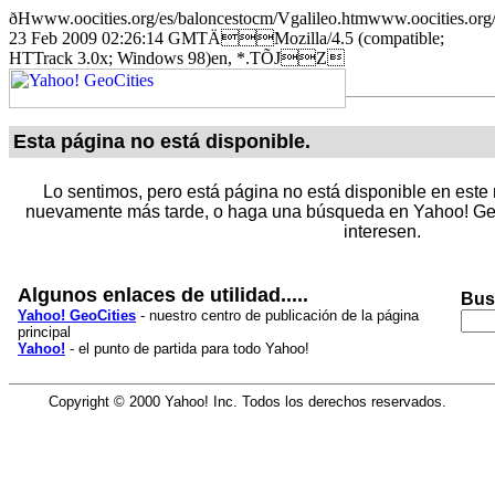
ðHwww.oocities.org/es/baloncestocm/Vgalileo.htmwww.oociti
23 Feb 2009 02:26:14 GMTÄMozilla/4.5 (compatible;
HTTrack 3.0x; Windows 98)en, *.TÕJZ
Esta página no está disponible.
Lo sentimos, pero está página no está disponible en este 
nuevamente más tarde, o haga una búsqueda en Yahoo! Geo
interesen.
Algunos enlaces de utilidad.....
Bus
Yahoo! GeoCities
- nuestro centro de publicación de la página
principal
Yahoo!
- el punto de partida para todo Yahoo!
Copyright © 2000 Yahoo! Inc. Todos los derechos reservados.