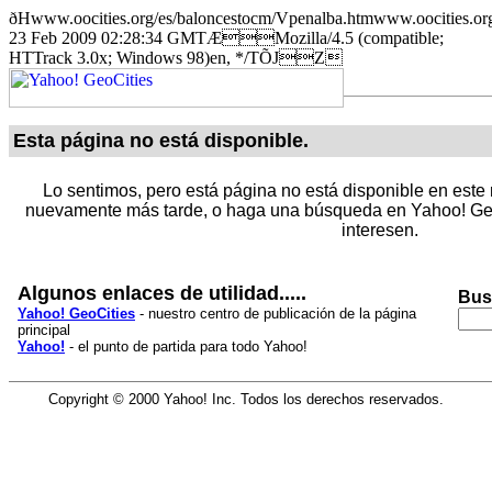
ðHwww.oocities.org/es/baloncestocm/Vpenalba.htmwww.oocit
23 Feb 2009 02:28:34 GMTÆMozilla/4.5 (compatible;
HTTrack 3.0x; Windows 98)en, */TÕJZ
Esta página no está disponible.
Lo sentimos, pero está página no está disponible en este 
nuevamente más tarde, o haga una búsqueda en Yahoo! Geo
interesen.
Algunos enlaces de utilidad.....
Bus
Yahoo! GeoCities
- nuestro centro de publicación de la página
principal
Yahoo!
- el punto de partida para todo Yahoo!
Copyright © 2000 Yahoo! Inc. Todos los derechos reservados.