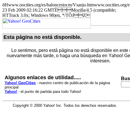
ðHwww.oocities.org/es/baloncestocm/Vsanjo.htmwww.oocitie
23 Feb 2009 02:16:22 GMTÈMozilla/4.5 (compatible;
HTTrack 3.0x; Windows 98)en, */TÕJZ
Esta página no está disponible.
Lo sentimos, pero está página no está disponible en este 
nuevamente más tarde, o haga una búsqueda en Yahoo! Geo
interesen.
Algunos enlaces de utilidad.....
Bus
Yahoo! GeoCities
- nuestro centro de publicación de la página
principal
Yahoo!
- el punto de partida para todo Yahoo!
Copyright © 2000 Yahoo! Inc. Todos los derechos reservados.