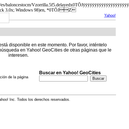
ies.org/es/baloncestocm/Vzorrilla.5f5.delayedx0TÕJÿÿÿÿÿÿÿÿÿ
rack 3.0x; Windows 98)en, *0TÕJZ
Yahoo!
stá disponible en este momento. Por favor, inténtelo
úsqueda en Yahoo! GeoCities de otras páginas que le
interesen.
Buscar en Yahoo! GeoCities
ción de la página
hoo! Inc. Todos los derechos reservados.