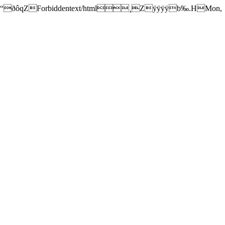
ÿÿÿÿÿÿÿÿÿÿÿ“ðôqZForbiddentext/html¸Zÿÿÿÿb‰.HMon,