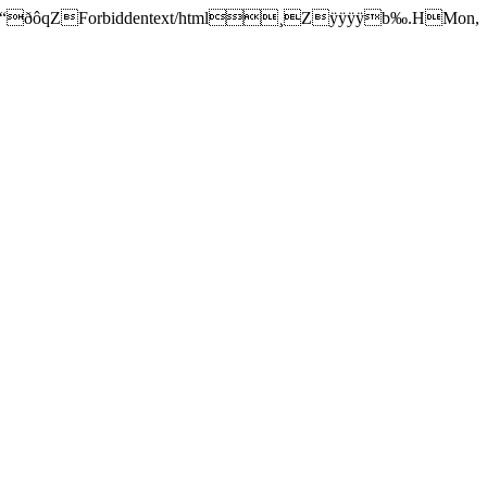
ÿÿÿÿÿÿÿÿÿÿÿ“ðôqZForbiddentext/html¸Zÿÿÿÿb‰.HMon,