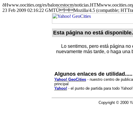
ðHwww.oocities.org/es/baloncestocm/noticias.HTMwww.oocit
23 Feb 2009 02:16:22 GMTÚMozilla/4.5 (compatible; HTT
Esta página no está disponible.
Lo sentimos, pero está página no e
nuevamente más tarde, o haga una b
Algunos enlaces de utilidad.....
Yahoo! GeoCities
- nuestro centro de publica
principal
Yahoo!
- el punto de partida para todo Yahoo!
Copyright © 2000 Ya