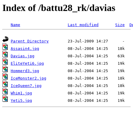
Index of /battu28_rk/davias
Name
Last modified
Size
D
Parent Directory
Assasin4.jpg
Davias.jpg
EliteYeti6.jpg
Hommerd3.jpg
IceMonster2.jpg
IceQueen7.jpg
Whim1.jpg
Yeti5.jpg