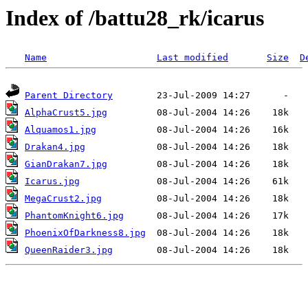
Index of /battu28_rk/icarus
Name
Last modified
Size
D
Parent Directory
AlphaCrust5.jpg
Alquamos1.jpg
Drakan4.jpg
GianDrakan7.jpg
Icarus.jpg
MegaCrust2.jpg
PhantomKnight6.jpg
PhoenixOfDarkness8.jpg
QueenRaider3.jpg