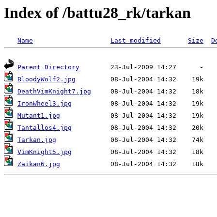
Index of /battu28_rk/tarkan
Name
Last modified
Size
D
Parent Directory
BloodyWolf2.jpg
DeathVimKnight7.jpg
IronWheel3.jpg
Mutant1.jpg
Tantallos4.jpg
Tarkan.jpg
VimKnight5.jpg
Zaikan6.jpg