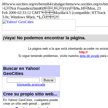
ðHwww.oocities.org/es/beren84/cabalgar.htmwww.oocities.org/es
>š,Not Foundtext/html€Ø¸,ÿÿÿÿb‰.HMon, 23
Feb 2009 02:33:12 GMT°Mozilla/4.5 (compatible; HTTrack
3.0x; Windows 98)en, *§„ÕJ,
¡Vaya! No podemos encontrar la página.
La página web a la que está intentando acceder no exist
http://
Si sigue teniendo problemas, visite nuestra
área de ayuda
para o
Buscar en Yahoo!
GeoCities
búsqueda avanzada
Cree su propio sitio web...
En Yahoo! GeoCities, cualquiera puede
crear un sitio web genial... ¡gratis!