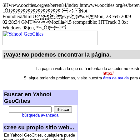
ðHwww.oocities.org/es/beren84/index.htmwww.oocities.org/es/beren
„ÕJÿÿÿÿÿÿÿÿÿÿÿÿÿÿÿÿÿÿÿÿ” >š,Not
Foundtext/html€Ø¸,ÿÿÿÿb‰.HMon, 23 Feb 2009
02:28:34 GMT¹Mozilla/4.5 (compatible; HTTrack 3.0x;
Windows 98)en, *¬„ÕJ,
¡Vaya! No podemos encontrar la página.
La página web a la que está intentando acceder no exist
http://
Si sigue teniendo problemas, visite nuestra
área de ayuda
para o
Buscar en Yahoo!
GeoCities
búsqueda avanzada
Cree su propio sitio web...
En Yahoo! GeoCities, cualquiera puede
crear un sitio web genial... ¡gratis!