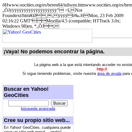
ðHwww.oocities.org/es/beren84/isilwen.htmwww.oocities.org/es/bere
„ÕJÿÿÿÿÿÿÿÿÿÿÿÿÿÿÿÿÿÿÿÿ” >š,Not
Foundtext/html€Ø¸,ÿÿÿÿb‰.HMon, 23 Feb 2009
02:16:22 GMTºMozilla/4.5 (compatible; HTTrack 3.0x;
Windows 98)en, *­„ÕJ,
¡Vaya! No podemos encontrar la página.
La página web a la que está intentando acceder no exist
http://
Si sigue teniendo problemas, visite nuestra
área de ayuda
para o
Buscar en Yahoo!
GeoCities
búsqueda avanzada
Cree su propio sitio web...
En Yahoo! GeoCities, cualquiera puede
crear un sitio web genial... ¡gratis!