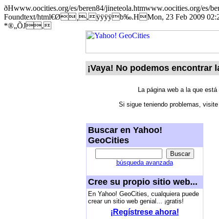
ðHwww.oocities.org/es/beren84/jineteola.htmwww.oocities.org/es
Foundtext/html€Ø¸,ÿÿÿÿb‰.HMon, 23 Feb 2009 02:21:2
*®„ÕJ,
¡Vaya! No podemos encontrar l
La página web a la que está
Si sigue teniendo problemas, visit
Buscar en Yahoo!
GeoCities
búsqueda avanzada
Cree su propio sitio web...
En Yahoo! GeoCities, cualquiera puede
crear un sitio web genial... ¡gratis!
¡Regístrese ahora!