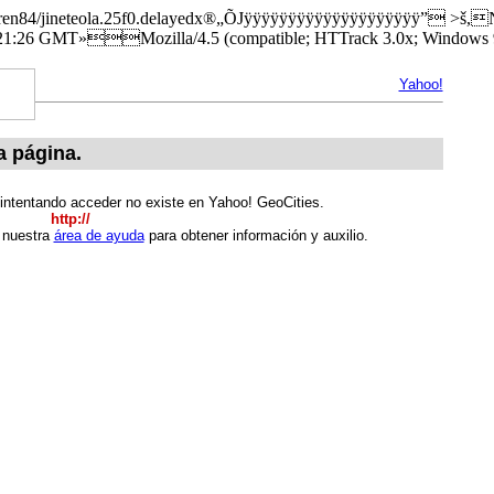
/beren84/jineteola.25f0.delayedx®„ÕJÿÿÿÿÿÿÿÿÿÿÿÿÿÿÿÿÿÿÿÿ” >š,
6 GMT»Mozilla/4.5 (compatible; HTTrack 3.0x; Windows 9
Yahoo!
a página.
 intentando acceder no existe en Yahoo! GeoCities.
http://
e nuestra
área de ayuda
para obtener información y auxilio.