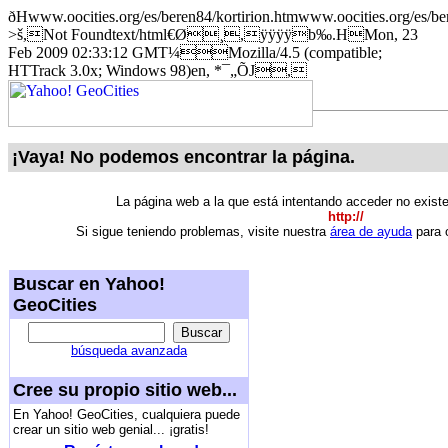
ðHwww.oocities.org/es/beren84/kortirion.htmwww.oocities.org/es
>š,Not Foundtext/html€Ø¸,ÿÿÿÿb‰.HMon, 23
Feb 2009 02:33:12 GMT¼Mozilla/4.5 (compatible;
HTTrack 3.0x; Windows 98)en, *¯„ÕJ,
¡Vaya! No podemos encontrar la página.
La página web a la que está intentando acceder no exist
http://
Si sigue teniendo problemas, visite nuestra
área de ayuda
para o
Buscar en Yahoo!
GeoCities
búsqueda avanzada
Cree su propio sitio web...
En Yahoo! GeoCities, cualquiera puede
crear un sitio web genial... ¡gratis!