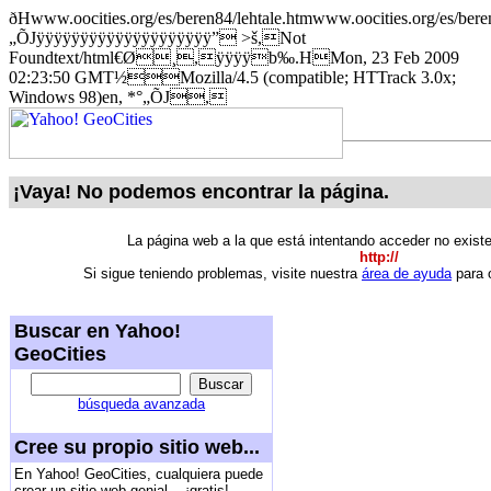
ðHwww.oocities.org/es/beren84/lehtale.htmwww.oocities.org/es/beren
„ÕJÿÿÿÿÿÿÿÿÿÿÿÿÿÿÿÿÿÿÿÿ” >š,Not
Foundtext/html€Ø¸,ÿÿÿÿb‰.HMon, 23 Feb 2009
02:23:50 GMT½Mozilla/4.5 (compatible; HTTrack 3.0x;
Windows 98)en, *°„ÕJ,
¡Vaya! No podemos encontrar la página.
La página web a la que está intentando acceder no exist
http://
Si sigue teniendo problemas, visite nuestra
área de ayuda
para o
Buscar en Yahoo!
GeoCities
búsqueda avanzada
Cree su propio sitio web...
En Yahoo! GeoCities, cualquiera puede
crear un sitio web genial... ¡gratis!