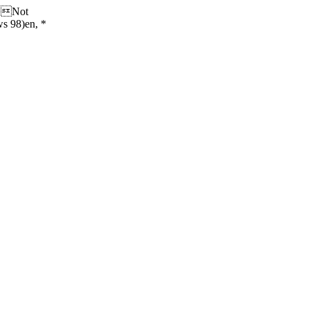
š,Not
 98)en, *