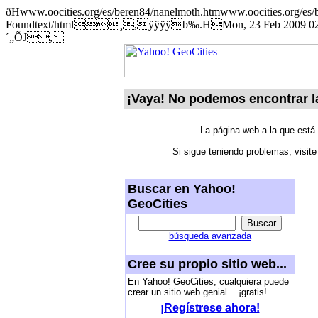
ðHwww.oocities.org/es/beren84/nanelmoth.htmwww.oocities.org/
Foundtext/html¸,ÿÿÿÿb‰.HMon, 23 Feb 2009 02:33:
´„ÕJ,
¡Vaya! No podemos encontrar l
La página web a la que está
Si sigue teniendo problemas, visit
Buscar en Yahoo!
GeoCities
búsqueda avanzada
Cree su propio sitio web...
En Yahoo! GeoCities, cualquiera puede
crear un sitio web genial... ¡gratis!
¡Regístrese ahora!