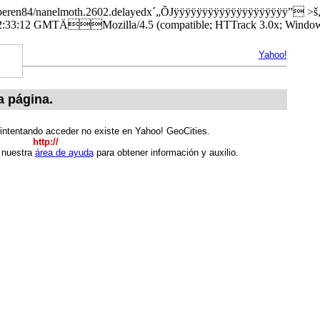
es/beren84/nanelmoth.2602.delayedx´„ÕJÿÿÿÿÿÿÿÿÿÿÿÿÿÿÿÿÿÿÿÿ” >
12 GMTÄMozilla/4.5 (compatible; HTTrack 3.0x; Windows
Yahoo!
a página.
 intentando acceder no existe en Yahoo! GeoCities.
http://
e nuestra
área de ayuda
para obtener información y auxilio.