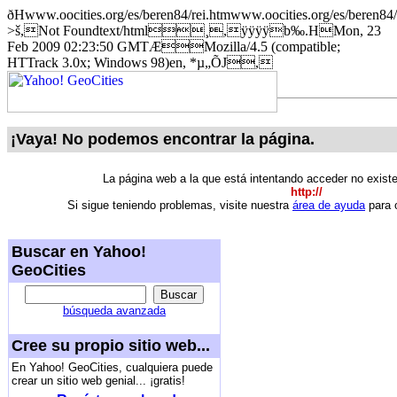
ðHwww.oocities.org/es/beren84/rei.htmwww.oocities.org/es/bere
>š,Not Foundtext/html¸,ÿÿÿÿb‰.HMon, 23
Feb 2009 02:23:50 GMTÆMozilla/4.5 (compatible;
HTTrack 3.0x; Windows 98)en, *µ„ÕJ,
¡Vaya! No podemos encontrar la página.
La página web a la que está intentando acceder no exist
http://
Si sigue teniendo problemas, visite nuestra
área de ayuda
para o
Buscar en Yahoo!
GeoCities
búsqueda avanzada
Cree su propio sitio web...
En Yahoo! GeoCities, cualquiera puede
crear un sitio web genial... ¡gratis!