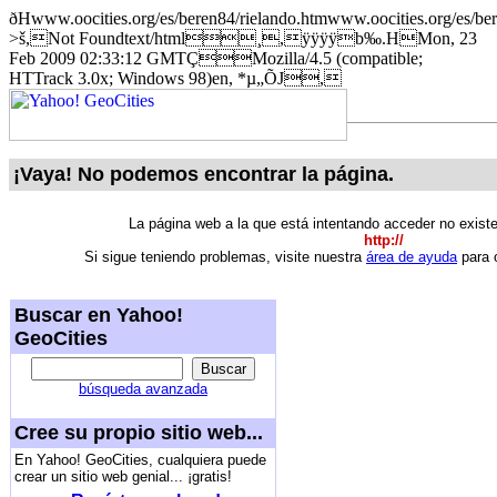
ðHwww.oocities.org/es/beren84/rielando.htmwww.oocities.org/es
>š,Not Foundtext/html¸,ÿÿÿÿb‰.HMon, 23
Feb 2009 02:33:12 GMTÇMozilla/4.5 (compatible;
HTTrack 3.0x; Windows 98)en, *µ„ÕJ,
¡Vaya! No podemos encontrar la página.
La página web a la que está intentando acceder no exist
http://
Si sigue teniendo problemas, visite nuestra
área de ayuda
para o
Buscar en Yahoo!
GeoCities
búsqueda avanzada
Cree su propio sitio web...
En Yahoo! GeoCities, cualquiera puede
crear un sitio web genial... ¡gratis!