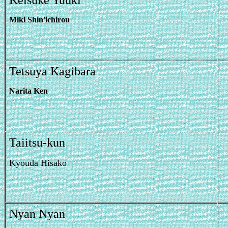
Keisuke Yuuki
Miki Shin'ichirou
Tetsuya Kagibara
Narita Ken
Taiitsu-kun
Kyouda Hisako
Nyan Nyan