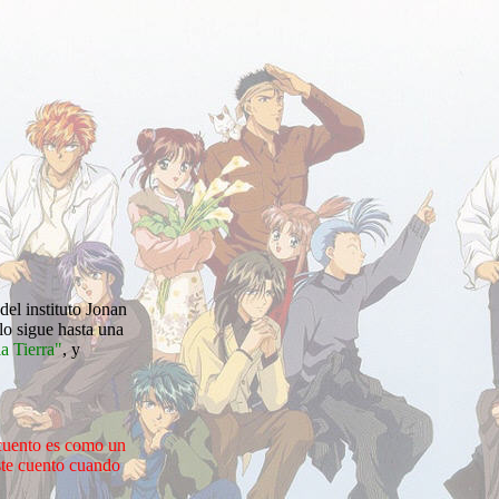
el instituto Jonan
lo sigue hasta una
a Tierra"
, y
e cuento es como un
este cuento cuando