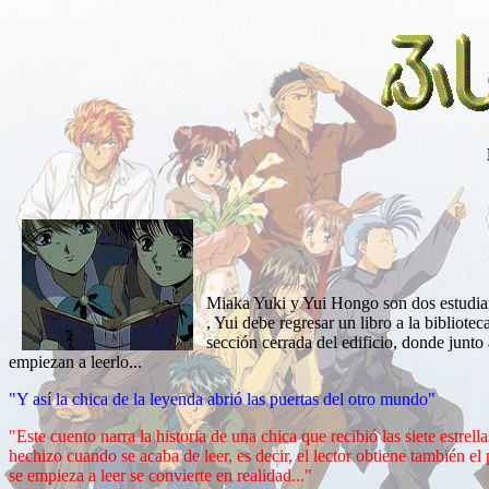
Miaka Yuki y Yui Hongo son dos estudian
, Yui debe regresar un libro a la bibliot
sección cerrada del edificio, donde junto
empiezan a leerlo...
"Y así la chica de la leyenda abrió las puertas del otro mundo"
"Este cuento narra la historia de una chica que recibió las siete estrel
hechizo cuando se acaba de leer, es decir, el lector obtiene también e
se empieza a leer se convierte en realidad..."