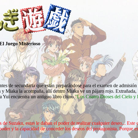
El Juego Misterioso
tes de secundaria que están preparándose para el examen de admisión d
eca y Miaka la acompaña, allí dentro Miaka ve un pájaro rojo. Extrañada, 
 a Yui encuentra un antiguo libro chino
"Los Cuatro Dioses del Cielo y l
las de Suzaku, estas le daban el poder de realizar cualquier deseo... Est
l poder y la capacidad de conceder los deseos del protagonista. Porque 