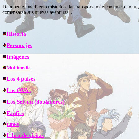
De repente, una fuerza misteriosa las transporta mágicamente a un lu
comenzarán sus nuevas aventuras...
Historia
Personajes
Imágenes
Multimedia
Los 4 países
Los OVAs
Los Seiyuu (dobladores)
Fanfics
Links
Libro de visitas