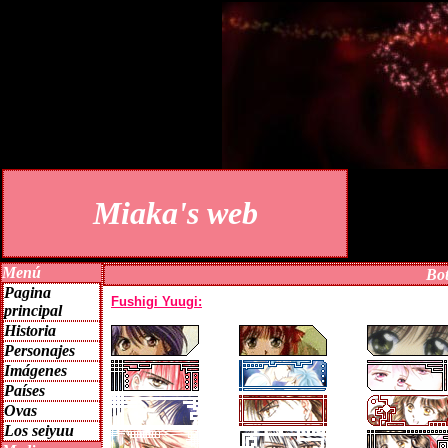
Miaka's web
Menú
Bo
Pagina
principal
Historia
Personajes
Imágenes
Países
Ovas
Los seiyuu