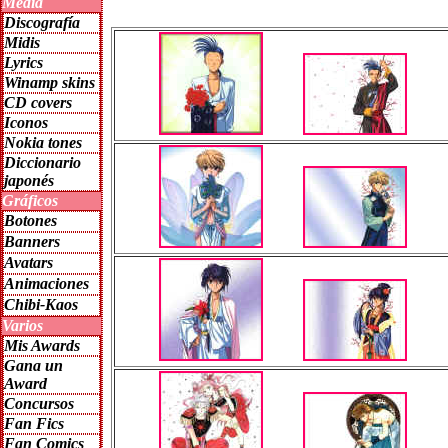
Media
Discografía
Midis
Lyrics
Winamp skins
CD covers
Iconos
Nokia tones
Diccionario
japonés
Gráficos
Botones
Banners
Avatars
Animaciones
Chibi-Kaos
Varios
Mis Awards
Gana un
Award
Concursos
Fan Fics
Fan Comics