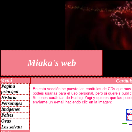
Miaka's web
Menú
Carátul
Pagina
principal
Historia
Personajes
Imágenes
Países
Ovas
Los seiyuu