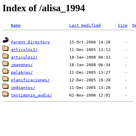
Index of /alisa_1994
Name
Last modified
Size
D
Parent Directory
articulos1/
articulos2/
imagenes/
palabras/
planificaciones/
sedsantos/
testimonio_audio/