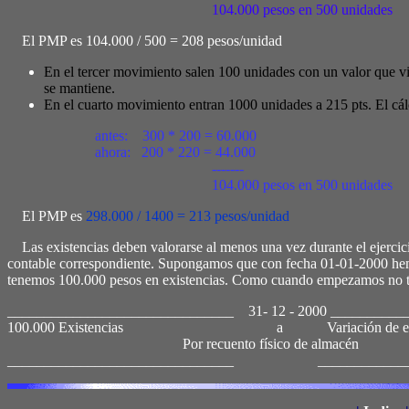
104.000 pesos en 500 unidades
El PMP es
104.000 / 500 = 208 pesos/unidad
En el tercer movimiento salen 100 unidades con un valor que 
se mantiene.
En el cuarto movimiento entran 1000 unidades a 215 pts. El cál
antes: 300 * 200 = 60.000
ahora: 200 * 220 = 44.000
-------
104.000 pesos en 500 unidades
El PMP es
298.000 / 1400 = 213 pesos/unidad
Las existencias deben valorarse al menos una vez durante el ejercicio
contable correspondiente. Supongamos que con fecha 01-01-2000 hemos 
tenemos 100.000 pesos en existencias. Como cuando empezamos no ten
_______________________________ 31- 12 - 2000 __________
100.000 Existencias a Variación de exis
Por recuento físico de almacén
_______________________________ _______________