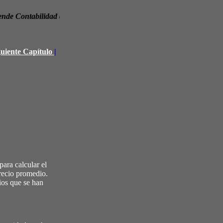
de Contabilidad desde Cero
guiente Capítulo
|
ara calcular el
precio promedio.
ios que se han