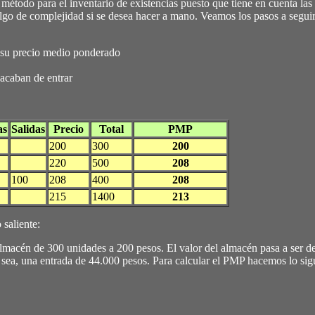
 método para el inventario de existencias puesto que tiene en cuenta las
 algo de complejidad si se desea hacer a mano. Veamos los pasos a seguir
r su precio medio ponderado
 acaban de entrar
as
Salidas
Precio
Total
PMP
200
300
200
220
500
208
100
208
400
208
215
1400
213
saliente:
macén de 300 unidades a 200 pesos. El valor del almacén pasa a ser d
sea, una entrada de 44.000 pesos. Para calcular el PMP hacemos lo sig