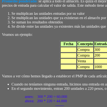
Promedio ponderado:
se aplica a todo el almacén. Es quizá el mejor
precios de entrada para calcular el valor de salida. Este método tiene
Se multiplican las unidades entradas por su valor
Se multiplican las unidades que ya existieran en el almacén po
Se suman los resultados obtenidos
Se divide entre las unidades ya existentes más las unidades que
Veamos un ejemplo:
Fecha
Concepto
Entrad
Compra
300
Compra
200
Venta
Compra
1000
Vamos a ver cómo hemos llegado a establecer el PMP de cada artículo 
Cuando no teníamos ninguna entrada, hicimos una entrada en al
En el segundo movimiento, entran 200 unidades a 220 pesos, o 
antes: 300 * 200 = 60.000
ahora: 200 * 220 = 44.000
-------