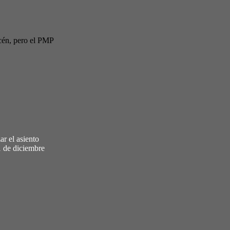
cén, pero el PMP
ar el asiento
1 de diciembre