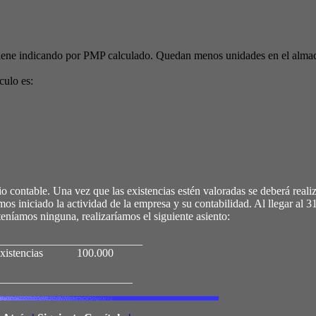
viene indicando por PMP calculado. Quedan menos unidades en el alma
culo es:
 contable. Una vez que las existencias estén valoradas se deberá realiz
iniciado la actividad de la empresa y su contabilidad. Al llegar al 3
íamos ninguna, realizaríamos el siguiente asiento:
__________________________
tencias 100.000
_____________________