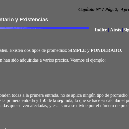
Capítulo Nº 7 Pág. 2; Apren
ntario y Existencias
|
Indice
|
Atrás
|
Si
alen. Existen dos tipos de promedios:
SIMPLE
y
PONDERADO
.
n han sido adquiridas a varios precios. Veamos el ejemplo:
den todas a la primera entrada, no se aplica ningún tipo de promedio p
 la primera entrada y 150 de la segunda, lo que se hace es calcular el 
radas que se ven afectadas, y esta suma se divide por el número de prec