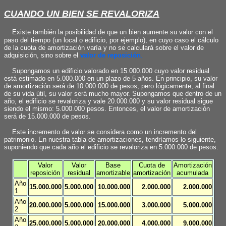
CUANDO UN BIEN SE REVALORIZA
Existe también la posibilidad de que un bien aumente su valor con el
paso del tiempo (un local o edificio, por ejemplo), en cuyo caso el cálculo
de la cuota de amortización varía y no se calculará sobre el valor de
adquisición, sino sobre el
valor de reposición
.
Supongamos un edificio valorado en 15.000.000 cuyo valor residual
está estimado en 5.000.000 en un plazo de 5 años. En principio, su valor
de amortización será de 10.000.000 de pesos, pero lógicamente, al final
de su vida útil, su valor será mucho mayor. Supongamos que dentro de un
año, el edificio se revaloriza y vale 20.000.000 y su valor residual sigue
siendo el mismo: 5.000.000 pesos. Entonces, el valor de amortización
será de 15.000.000 de pesos.
Este incremento de valor se considera como un incremento del
patrimonio. En nuestra tabla de amortizaciones, tendríamos lo siguiente,
suponiendo que cada año el edificio se revaloriza en 5.000.000 de pesos.
Valor
Valor
Base
Cuota de
Amortización
reposición
residual
amortizable
amortización
acumulada
Año
15.000.000
5.000.000
10.000.000
2.000.000
2.000.000
1
Año
20.000.000
5.000.000
15.000.000
3.000.000
5.000.000
2
Año
25.000.000
5.000.000
20.000.000
4.000.000
9.000.000