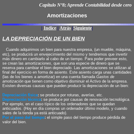
Capítulo Nº8; Aprende Contabilidad desde cero
Amortizaciones
|
Indice
|
Atrás
|
Siguiente
|
LA DEPRECIACIÓN DE UN BIEN
Cuando adquirimos un bien para nuestra empresa, (un mueble, máquina,
etc), se producirá un envejecimiento del mismo y tendremos que invertir
más dinero en cambiarlo al cabo de un tiempo. Para poder preveer esto,
se crean las
amortizaciones
, que son una especie de dinero que se
reserva para cambiar el bien depreciado. Las amortizaciones se utilizan al
final del ejercicio en forma de asiento. Este asiento carga unas cantidades
(las de los bienes a amortizar) en una cuenta llamada
Gastos de
amotización
que tienen como objetivo disminuir el Activo de la empresa.
Existen diversas causas que pueden producir la depreciación de un bien:
Depreciación física
:
se produce por roturas, averías, etc.
Depreciación técnica
:
se produce por causas de renovación tecnológica.
Por ejemplo, en el caso típico de los ordenadores que se quedan
anticuados. (Hoy en día compras un ordenador último modelo, y cuando
sales de la tienda ya está anticuado).
Por el paso del tiempo
:
el simple paso del tiempo produce pérdida de
valor del bien.