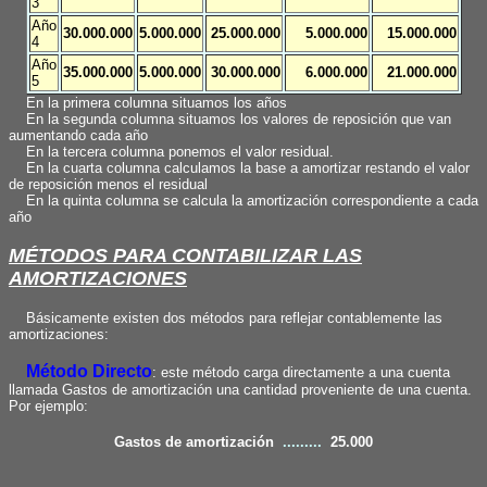
3
Año
30.000.000
5.000.000
25.000.000
5.000.000
15.000.000
4
Año
35.000.000
5.000.000
30.000.000
6.000.000
21.000.000
5
En la primera columna situamos los años
En la segunda columna situamos los valores de reposición que van
aumentando cada año
En la tercera columna ponemos el valor residual.
En la cuarta columna calculamos la base a amortizar restando el valor
de reposición menos el residual
En la quinta columna se calcula la amortización correspondiente a cada
año
MÉTODOS PARA CONTABILIZAR LAS
AMORTIZACIONES
Básicamente existen dos métodos para reflejar contablemente las
amortizaciones:
Método Directo
: este método carga directamente a una cuenta
llamada Gastos de amortización una cantidad proveniente de una cuenta.
Por ejemplo:
Gastos de amortización
.........
25.000