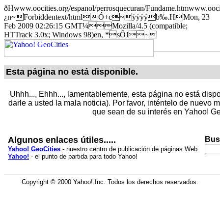
ðHwww.oocities.org/espanol/perrosquecuran/Fundame.htmwww.ooc
¿n~Forbiddentext/htmlÓ+c~ÿÿÿÿb‰.HMon, 23
Feb 2009 02:26:15 GMT¼Mozilla/4.5 (compatible;
HTTrack 3.0x; Windows 98)en, *sÔJ~
Esta página no está disponible.
Uhhh..., Ehhh..., lamentablemente, esta página no está dispo
darle a usted la mala noticia). Por favor, inténtelo de nuevo
que sean de su interés en Yahoo! Ge
Algunos enlaces útiles.....
Bus
Yahoo! GeoCities
- nuestro centro de publicación de páginas Web
Yahoo!
- el punto de partida para todo Yahoo!
Copyright © 2000 Yahoo! Inc. Todos los derechos reservados.