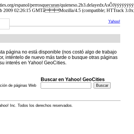
ities.org/espanol/perrosquecuran/quieneso.2b3.delayedxAsÔJÿÿÿÿÿ
9 02:26:15 GMTâMozilla/4.5 (compatible; HTTrack 3.0x; 
Yahoo!
sta página no está disponible (nos costó algo de trabajo
avor, inténtelo de nuevo más tarde o busque otras páginas
su interés en Yahoo! GeoCities.
Buscar en Yahoo! GeoCities
ación de páginas Web
hoo! Inc. Todos los derechos reservados.