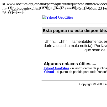
ðHwww.oocities.org/espanol/perrosquecuran/quieneso.htmwww.ooc
¿n~Forbiddentext/htmlÓ+c~ÿÿÿÿb‰.HMon, 23 Feb 200
*AsÔJ~
Esta página no está disponible.
Uhhh..., Ehhh..., lamentablemente, e
darle a usted la mala noticia). Por f
que sean de 
Algunos enlaces útiles.....
Yahoo! GeoCities
- nuestro centro de public
Yahoo!
- el punto de partida para todo Yahoo!
Copyright © 2000 Ya