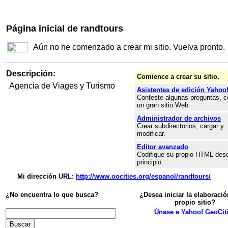
Página inicial de randtours
Aún no he comenzado a crear mi sitio. Vuelva pronto.
Descripción:
Comience a crear su sitio.
Agencia de Viages y Turismo
Asistentes de edición Yahoo
Conteste algunas preguntas, c
un gran sitio Web.
Administrador de archivos
Crear subdirectorios, cargar y
modificar.
Editor avanzado
Codifique su propio HTML desd
principio.
Mi dirección URL:
http://www.oocities.org/espanol/randtours/
¿No encuentra lo que busca?
¿Desea iniciar la elaboració
propio sitio?
Únase a Yahoo! GeoCit