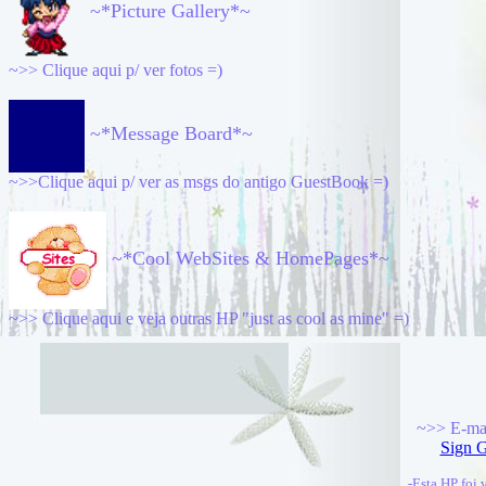
~*Picture Gallery*~
~>>
Clique aqui p/ ver fotos =)
~*Message Board*~
~>>
Clique aqui p/ ver as msgs do antigo GuestBook =)
~*Cool WebSites & HomePages*~
~>>
Clique aqui e veja outras HP "just as cool as mine" =)
~>>
E-mai
Sign 
-Esta HP foi