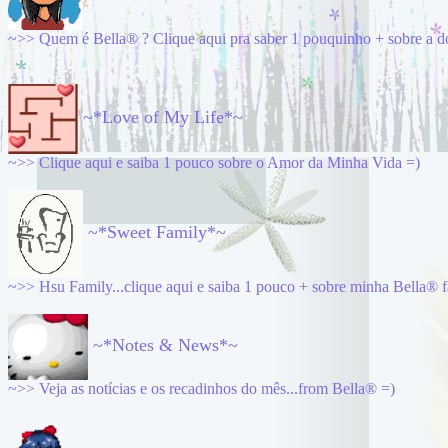
~>>
Quem é Bella® ? Clique aqui pra saber 1 pouquinho + sobre a d
~*Love of My Life*~
~>>
Clique aqui e saiba 1 pouco sobre o Amor da Minha Vida =)
~*Sweet Family*~
~>>
Hsu Family...clique aqui e saiba 1 pouco + sobre minha Bella® f
~*Notes & News*~
~>>
Veja as notícias e os recadinhos do mês...from Bella® =)