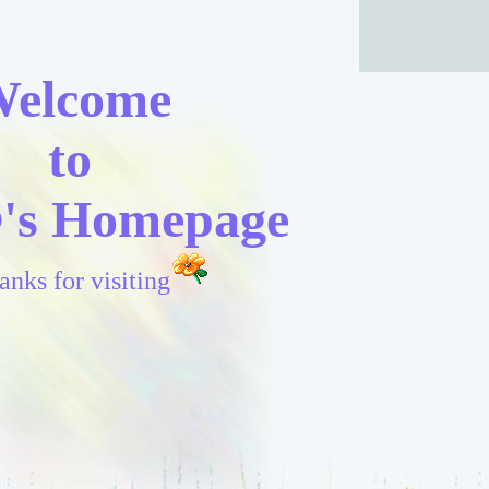
elcome
to
®'s Homepage
anks for visiting