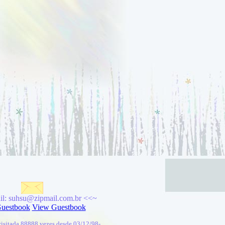
l: suhsu@zipmail.com.br
<<~
Guestbook
View Guestbook
 visitada 88888 vezes desde 03/12/98-