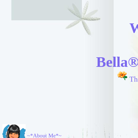
W
Bella
Th
~*About Me*~