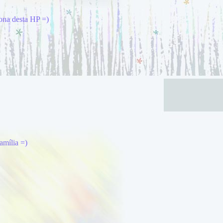
ona desta HP =)
amília =)