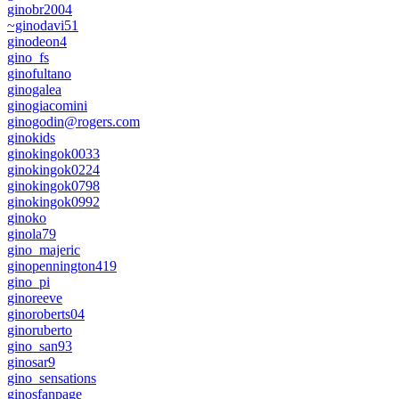
ginobr2004
~ginodavi51
ginodeon4
gino_fs
ginofultano
ginogalea
ginogiacomini
ginogodin@rogers.com
ginokids
ginokingok0033
ginokingok0224
ginokingok0798
ginokingok0992
ginoko
ginola79
gino_majeric
ginopennington419
gino_pi
ginoreeve
ginoroberts04
ginoruberto
gino_san93
ginosar9
gino_sensations
ginosfanpage