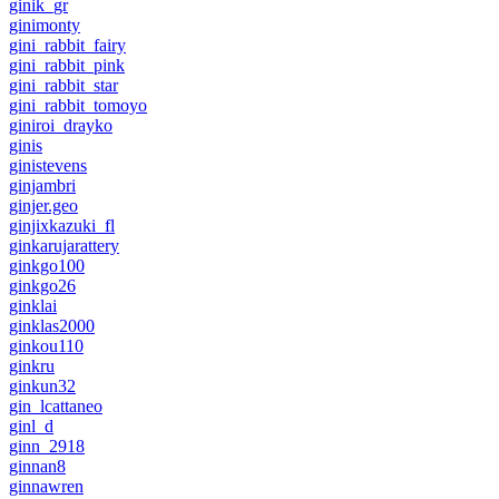
ginik_gr
ginimonty
gini_rabbit_fairy
gini_rabbit_pink
gini_rabbit_star
gini_rabbit_tomoyo
giniroi_drayko
ginis
ginistevens
ginjambri
ginjer.geo
ginjixkazuki_fl
ginkarujarattery
ginkgo100
ginkgo26
ginklai
ginklas2000
ginkou110
ginkru
ginkun32
gin_lcattaneo
ginl_d
ginn_2918
ginnan8
ginnawren