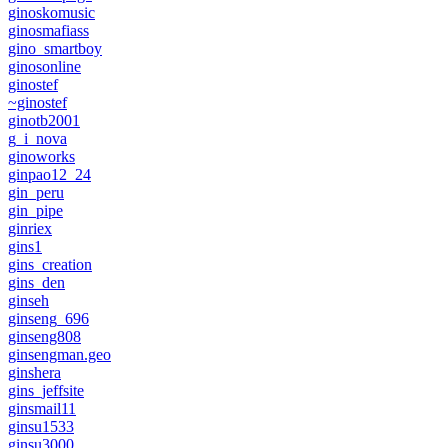
ginoskomusic
ginosmafiass
gino_smartboy
ginosonline
ginostef
~ginostef
ginotb2001
g_i_nova
ginoworks
ginpao12_24
gin_peru
gin_pipe
ginriex
gins1
gins_creation
gins_den
ginseh
ginseng_696
ginseng808
ginsengman.geo
ginshera
gins_jeffsite
ginsmail11
ginsu1533
ginsu3000