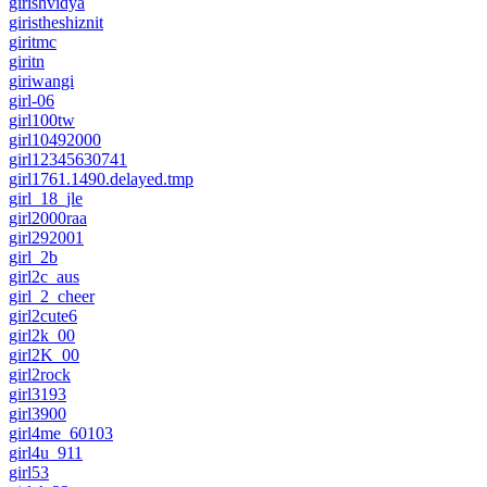
girishvidya
giristheshiznit
giritmc
giritn
giriwangi
girl-06
girl100tw
girl10492000
girl12345630741
girl1761.1490.delayed.tmp
girl_18_jle
girl2000raa
girl292001
girl_2b
girl2c_aus
girl_2_cheer
girl2cute6
girl2k_00
girl2K_00
girl2rock
girl3193
girl3900
girl4me_60103
girl4u_911
girl53