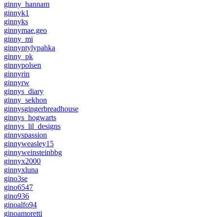
ginny_hannam
ginnyk1
ginnyks
ginnymae.geo
ginny_mi
ginnyntylypahka
ginny_pk
ginnypolsen
ginnyrin
ginnyrw
ginnys_diary
ginny_sekhon
ginnysgingerbreadhouse
ginnys_hogwarts
ginnys_lil_designs
ginnyspassion
ginnyweasley15
ginnyweinsteinbbg
ginnyx2000
ginnyxluna
gino3se
gino6547
gino936
ginoalfo94
ginoamoretti