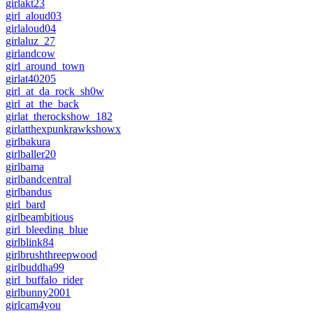
girlakt23
girl_aloud03
girlaloud04
girlaluz_27
girlandcow
girl_around_town
girlat40205
girl_at_da_rock_sh0w
girl_at_the_back
girlat_therockshow_182
girlatthexpunkrawkshowx
girlbakura
girlballer20
girlbama
girlbandcentral
girlbandus
girl_bard
girlbeambitious
girl_bleeding_blue
girlblink84
girlbrushthreepwood
girlbuddha99
girl_buffalo_rider
girlbunny2001
girlcam4you