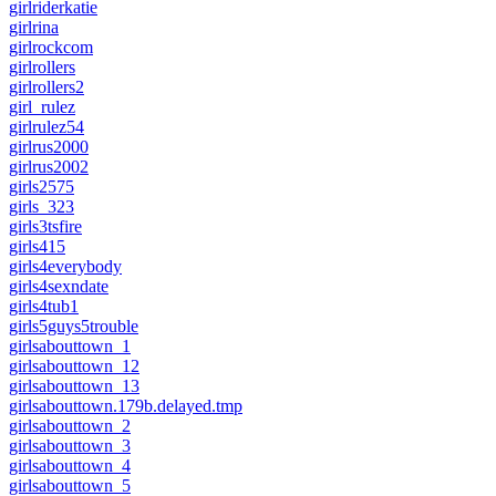
girlriderkatie
girlrina
girlrockcom
girlrollers
girlrollers2
girl_rulez
girlrulez54
girlrus2000
girlrus2002
girls2575
girls_323
girls3tsfire
girls415
girls4everybody
girls4sexndate
girls4tub1
girls5guys5trouble
girlsabouttown_1
girlsabouttown_12
girlsabouttown_13
girlsabouttown.179b.delayed.tmp
girlsabouttown_2
girlsabouttown_3
girlsabouttown_4
girlsabouttown_5