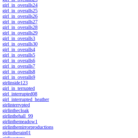
girl_in_overalls24
girl_in_overalls25
girl_in_overalls26
girl_in_overalls27
girl_in_overalls28
girl_in_overalls29
girl_in_overalls3
girl_in_overalls30
girl_in_overalls4
girl_in_overalls5
girl_in_overalls6
girl_in_overalls7
girl_in_overalls8
girl_in_overalls9
girlinside123
girl_in_terrupted
girl_interrupted08
girl_interrupted_heather
girlinterrvpted
girlinthecloak
girlinthehall_99
girlinthemeadow1
girlinthemirrorproductions
girlintherain01