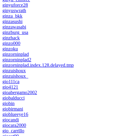
ginyuforce28
ginyuswrath
ginza_bkk
ginzasushi
ginzawasabi
ginzburg_usa
ginzhack
ginzo000
ginzoku
ginzorninplad
ginzorninplad2
ginzorninplad.index.128.delayed.tmp
ginzuishoux
ginzuishoux_
gio111ca
gio4121
gioabergamo2002
giobalducci
giobin
giobirmani
gioblueeye16
giocandi
giocara2000
gio_carrillo