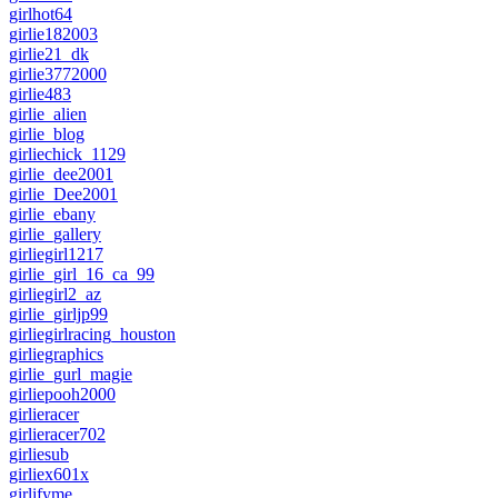
girlhot64
girlie182003
girlie21_dk
girlie3772000
girlie483
girlie_alien
girlie_blog
girliechick_1129
girlie_dee2001
girlie_Dee2001
girlie_ebany
girlie_gallery
girliegirl1217
girlie_girl_16_ca_99
girliegirl2_az
girlie_girljp99
girliegirlracing_houston
girliegraphics
girlie_gurl_magie
girliepooh2000
girlieracer
girlieracer702
girliesub
girliex601x
girlifyme