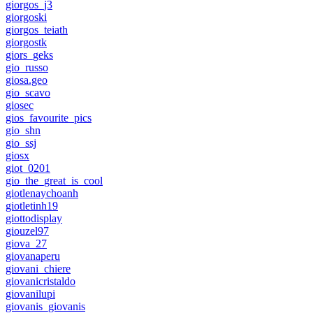
giorgos_j3
giorgoski
giorgos_teiath
giorgostk
giors_geks
gio_russo
giosa.geo
gio_scavo
giosec
gios_favourite_pics
gio_shn
gio_ssj
giosx
giot_0201
gio_the_great_is_cool
giotlenaychoanh
giotletinh19
giottodisplay
giouzel97
giova_27
giovanaperu
giovani_chiere
giovanicristaldo
giovanilupi
giovanis_giovanis