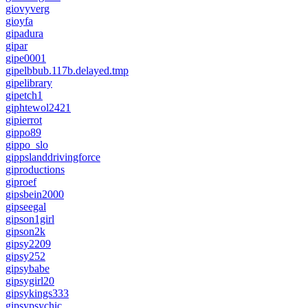
giovyverg
gioyfa
gipadura
gipar
gipe0001
gipelbbub.117b.delayed.tmp
gipelibrary
gipetch1
giphtewol2421
gipierrot
gippo89
gippo_slo
gippslanddrivingforce
giproductions
giproef
gipsbein2000
gipseegal
gipson1girl
gipson2k
gipsy2209
gipsy252
gipsybabe
gipsygirl20
gipsykings333
gipsypsychic