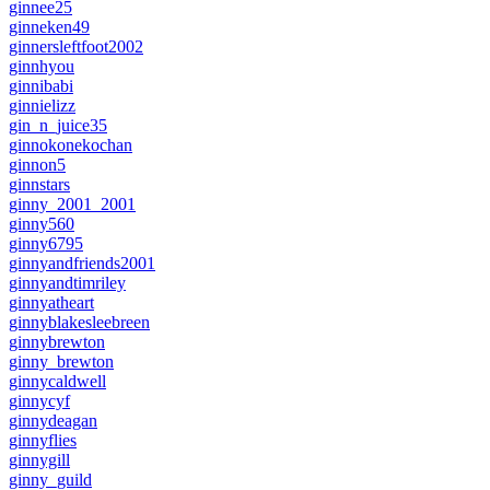
ginnee25
ginneken49
ginnersleftfoot2002
ginnhyou
ginnibabi
ginnielizz
gin_n_juice35
ginnokonekochan
ginnon5
ginnstars
ginny_2001_2001
ginny560
ginny6795
ginnyandfriends2001
ginnyandtimriley
ginnyatheart
ginnyblakesleebreen
ginnybrewton
ginny_brewton
ginnycaldwell
ginnycyf
ginnydeagan
ginnyflies
ginnygill
ginny_guild