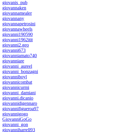
giovanis_pub
giovannaken
giovannamealer
giovannany
giovannapetrosini
giovannawheels
giovanni190590
giovanni1962itit
giovanni2.geo
giovanni673
giovanniamato740
giovanniare
giovanni_aureel
giovanni_bonzagni
giovanniboyl
giovannicombat
giovannicurmi
giovanni_damiani
giovanni.dicanio
giovannidigennaro
giovannifigueroa97
giovannigogo
GiovanniGoGo
giovanni_gon
giovanniharrell93