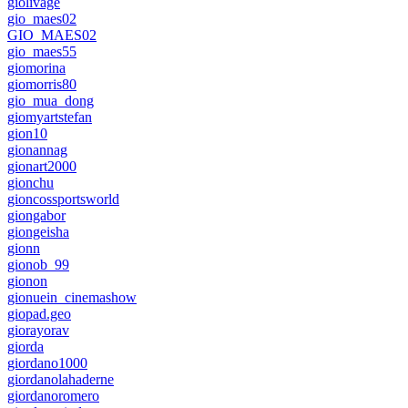
giolivage
gio_maes02
GIO_MAES02
gio_maes55
giomorina
giomorris80
gio_mua_dong
giomyartstefan
gion10
gionannag
gionart2000
gionchu
gioncossportsworld
giongabor
giongeisha
gionn
gionob_99
gionon
gionuein_cinemashow
giopad.geo
giorayorav
giorda
giordano1000
giordanolahaderne
giordanoromero