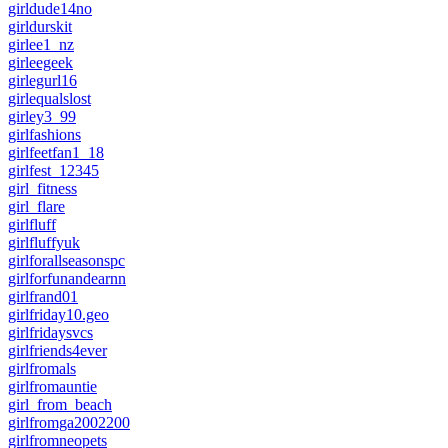
girldude14no
girldurskit
girlee1_nz
girleegeek
girlegurl16
girlequalslost
girley3_99
girlfashions
girlfeetfan1_18
girlfest_12345
girl_fitness
girl_flare
girlfluff
girlfluffyuk
girlforallseasonspc
girlforfunandearnn
girlfrand01
girlfriday10.geo
girlfridaysvcs
girlfriends4ever
girlfromals
girlfromauntie
girl_from_beach
girlfromga2002200
girlfromneopets