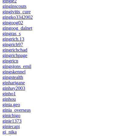
gingie2
ginginscouts
gingivitis_cure
gingko3342002
gingoog02
gingoog_dalnet
gingras_s
gingrich.13
gingrich97
gingrichchad
gingrichpage
gingricn
gingsjons_emil
gingskennel
gingstealth
ginharigane
ginhay2003
ginho1
ginhou
ginia.geo
ginia_overseas
ginichigo
ginie1373
giniecapi
gi_nika