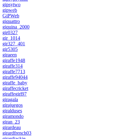
gipsytwo
gipweb
GiPWeb
giquattro
giquina_2000
gir0327
gir_1014
gir327_401
gir5305
giraeen
giraffe1948
giraffe314
giraffe7713
giraffe94044
giraffe_baby
giraffecricket
giraffegirl97
giragala
girajuegos
giralduses
giramondo
giran_23
girardeau
girardfrench03
girardjackie