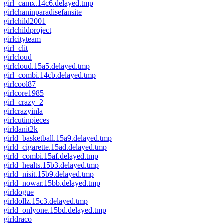
girl_camx.14c6.delayed.tmp
girlchaninparadisefansite
girlchild2001
girlchildproject
girlcityteam
girl_clit
girlcloud
girlcloud.15a5.delayed.tmp
girl_combi.14cb.delayed.tmp
girlcool87
girlcore1985
girl_crazy_2
girlcrazyinla
girlcutinpieces
girldanit2k
girld_basketball.15a9.delayed.tmp
girld_cigarette.15ad.delayed.tmp
girld_combi.15af.delayed.tmp
girld_healts.15b3.delayed.tmp
girld_nisit.15b9.delayed.tmp
girld_nowar.15bb.delayed.tmp
girldogue
girldollz.15c3.delayed.tmp
girld_onlyone.15bd.delayed.tmp
girldraco