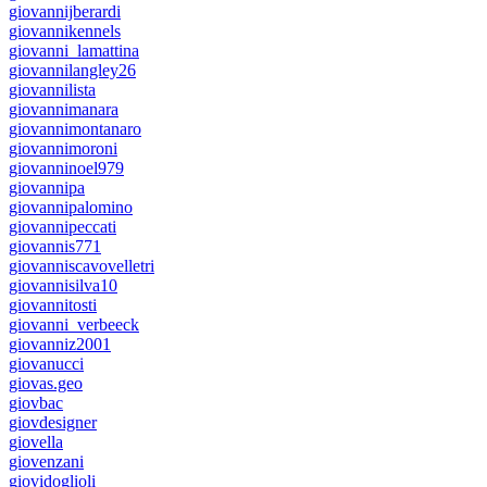
giovannijberardi
giovannikennels
giovanni_lamattina
giovannilangley26
giovannilista
giovannimanara
giovannimontanaro
giovannimoroni
giovanninoel979
giovannipa
giovannipalomino
giovannipeccati
giovannis771
giovanniscavovelletri
giovannisilva10
giovannitosti
giovanni_verbeeck
giovanniz2001
giovanucci
giovas.geo
giovbac
giovdesigner
giovella
giovenzani
giovidoglioli