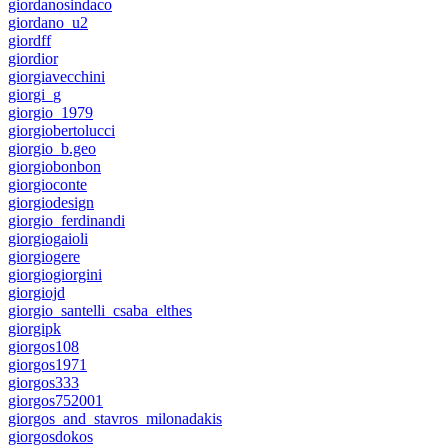
giordanosindaco
giordano_u2
giordff
giordior
giorgiavecchini
giorgi_g
giorgio_1979
giorgiobertolucci
giorgio_b.geo
giorgiobonbon
giorgioconte
giorgiodesign
giorgio_ferdinandi
giorgiogaioli
giorgiogere
giorgiogiorgini
giorgiojd
giorgio_santelli_csaba_elthes
giorgipk
giorgos108
giorgos1971
giorgos333
giorgos752001
giorgos_and_stavros_milonadakis
giorgosdokos