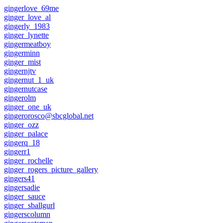
gingerlove_69me
ginger_love_al
gingerly_1983
ginger_lynette
gingermeatboy
gingerminn
ginger_mist
gingernjtv
gingernut_1_uk
gingernutcase
gingerolm
ginger_one_uk
gingerorosco@sbcglobal.net
ginger_ozz
ginger_palace
gingerq_18
gingerr1
ginger_rochelle
ginger_rogers_picture_gallery
gingers41
gingersadie
ginger_sauce
ginger_sballgurl
gingerscolumn