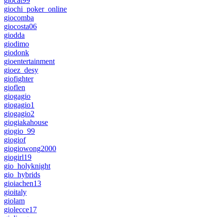
giocat99
giochi_poker_online
giocomba
giocosta06
giodda
giodimo
giodonk
gioentertainment
gioez_desy
giofighter
gioflen
giogagio
giogagio1
giogagio2
giogiakahouse
giogio_99
giogiof
giogiowong2000
giogirl19
gio_holyknight
gio_hybrids
gioiachen13
gioitaly
giolam
giolecce17