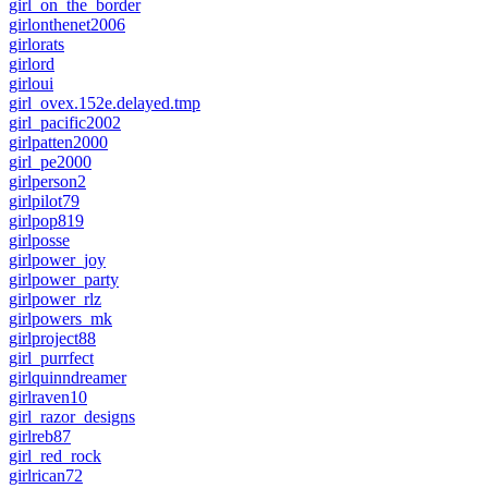
girl_on_the_border
girlonthenet2006
girlorats
girlord
girloui
girl_ovex.152e.delayed.tmp
girl_pacific2002
girlpatten2000
girl_pe2000
girlperson2
girlpilot79
girlpop819
girlposse
girlpower_joy
girlpower_party
girlpower_rlz
girlpowers_mk
girlproject88
girl_purrfect
girlquinndreamer
girlraven10
girl_razor_designs
girlreb87
girl_red_rock
girlrican72