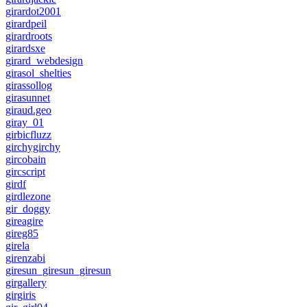
girardot2001
girardpeil
girardroots
girardsxe
girard_webdesign
girasol_shelties
girassollog
girasunnet
giraud.geo
giray_01
girbicfluzz
girchygirchy
gircobain
gircscript
girdf
girdlezone
gir_doggy
gireagire
gireg85
girela
girenzabi
giresun_giresun_giresun
girgallery
girgiris