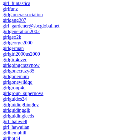
girl_funtastica
girlfunz
girlgamerassociation
girlgang207
girl_gardener@sbcglobal.net
girlgeneration2002
girlgeo2k
girlgeorge2000
girlgerman
girlgirl2000us2000
girlgirl4ever
girlgoingcrazynow
girlgonecrazy85
girlgonemum
girlgonewildqq
girlgroup4u
girlgroup_supernova
girlguides24
girlguidingbingley
girlguidingglk
girlguidingleeds
girl_haliwell
girl_hawaiian
girlhemphill
girlhot44