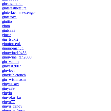
ginsusamurai
gintarasthetaura
ginterface_messenger
ginterova
gintito
gintn
gints333
gintsr
gin_tsuki2
ginuforceuk
ginunomanuti
ginuwine10453
ginuwine_fan2000
gin_vadim
ginvest2007
ginvieve
ginvisibletouch
gin_wishmaster
ginyas_avs
ginyc89
ginyin
ginyoku_ku
ginyu77
ginyu_candy
ginyu_enforce