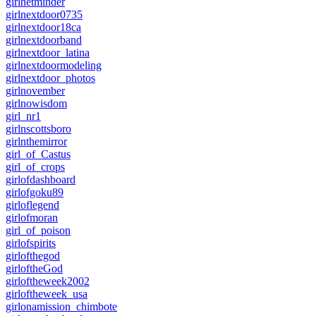
girlnetminder
girlnextdoor0735
girlnextdoor18ca
girlnextdoorband
girlnextdoor_latina
girlnextdoormodeling
girlnextdoor_photos
girlnovember
girlnowisdom
girl_nr1
girlnscottsboro
girlnthemirror
girl_of_Castus
girl_of_crops
girlofdashboard
girlofgoku89
girloflegend
girlofmoran
girl_of_poison
girlofspirits
girlofthegod
girloftheGod
girloftheweek2002
girloftheweek_usa
girlonamission_chimbote