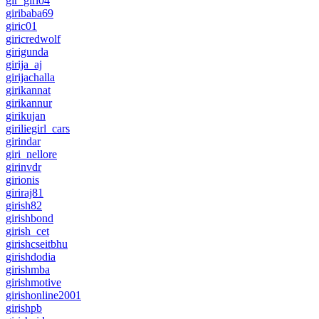
gir_girl04
giribaba69
giric01
giricredwolf
girigunda
girija_aj
girijachalla
girikannat
girikannur
girikujan
giriliegirl_cars
girindar
giri_nellore
girinvdr
girionis
giriraj81
girish82
girishbond
girish_cet
girishcseitbhu
girishdodia
girishmba
girishmotive
girishonline2001
girishpb