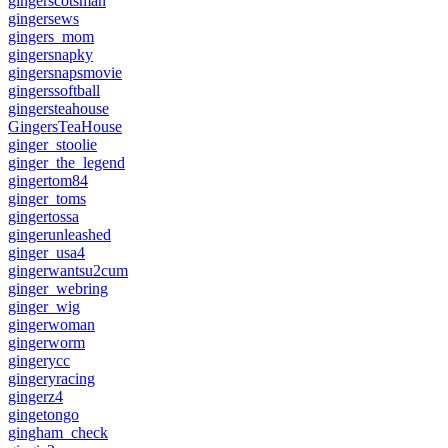
gingerscotsman
gingersews
gingers_mom
gingersnapky
gingersnapsmovie
gingerssoftball
gingersteahouse
GingersTeaHouse
ginger_stoolie
ginger_the_legend
gingertom84
ginger_toms
gingertossa
gingerunleashed
ginger_usa4
gingerwantsu2cum
ginger_webring
ginger_wig
gingerwoman
gingerworm
gingerycc
gingeryracing
gingerz4
gingetongo
gingham_check