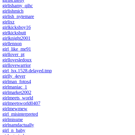
girliscuteny
girlishamy_qihc
girlishmich
girlish_nytemare
girlixz
girlkicksboy16
girlkicksbutt
girlknight2001
girllennon
girl_like_me91
girllover_pt
girllovesledoux
girllovewarrior
girl_lsx.1528.delayed.tmp
girlly_4ever
girlman_fotos4
girlmaniac_1
girlmarket2002
girlmeets_world
girlmeetsworld0407
girlmewmew
girl_misinterpreted
girlmissme
girlnamdactually
girl_n_baby