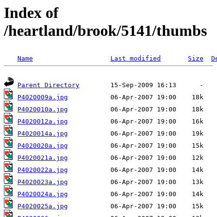
Index of
/heartland/brook/5141/thumbs
Name
Last modified
Size
D
Parent Directory
P4020009a.jpg
P4020010a.jpg
P4020012a.jpg
P4020014a.jpg
P4020020a.jpg
P4020021a.jpg
P4020022a.jpg
P4020023a.jpg
P4020024a.jpg
P4020025a.jpg