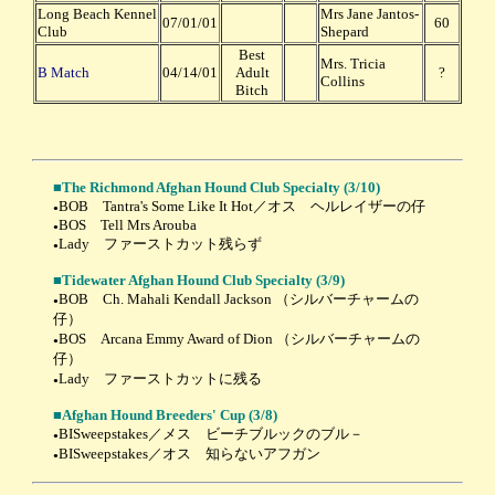
Long Beach Kennel
Mrs Jane Jantos-
07/01/01
60
Club
Shepard
Best
Mrs. Tricia
B Match
04/14/01
Adult
?
Collins
Bitch
■
The Richmond Afghan Hound Club Specialty
(3/10)
BOB Tantra's Some Like It Hot／オス ヘルレイザーの仔
●
BOS Tell Mrs Arouba
●
Lady ファーストカット残らず
●
■
Tidewater Afghan Hound Club Specialty
(3/9)
BOB Ch. Mahali Kendall Jackson （シルバーチャームの
●
仔）
BOS Arcana Emmy Award of Dion （シルバーチャームの
●
仔）
Lady ファーストカットに残る
●
■
Afghan Hound Breeders' Cup
(3/8)
BISweepstakes／メス ビーチブルックのブル－
●
BISweepstakes／オス 知らないアフガン
●