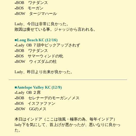
BOB ワナダンス
●
BOS モーガン
●
BOW タージマハール
●
Lady、今日は非常に良かった。
敗因は痩せている事。ジャッジから言われる。
■
Long Beach KC
(12/16)
Lady OB ７頭中ピックアップされず
●
BOB ワナダンス
●
BOS サマーウィンドの牝
●
BOW ウィズダムの牡
●
Lady、昨日より出来が良かった。
■Antelope Valley KC (12/9)
Lady OB ２席
●
BOB セレナーデのモーガン／メス
●
BOS イスファファン
●
BOW GGのメス
●
本日はインドア（ここは強風・極寒の為、毎年インドア）
lady下を気にして、首上げが悪かったが、悪いなりに良かっ
た。