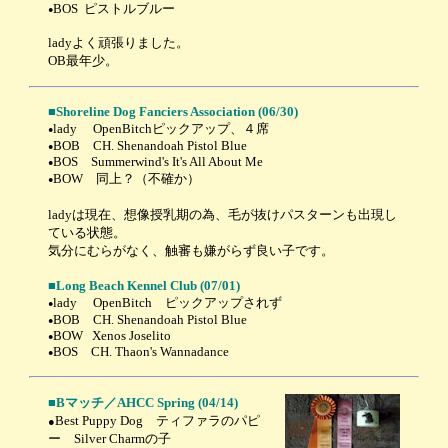
BOS ピストルブルー
●
ladyよく頑張りました。
OB最年少。
■Shoreline Dog Fanciers Association (06/30)
lady OpenBitchピックアップ、４席
●
BOB CH. Shenandoah Pistol Blue
●
BOS Summerwind's It's All About Me
●
BOW 同上？（不確か）
●
ladyは現在、想像授乳期の為、毛が抜けパスターンも出現し
ている状態。
気分にむらがなく、触審も嫌がらず良い子です。
■Long Beach Kennel Club (07/01)
lady OpenBitch ピックアップされず
●
BOB CH. Shenandoah Pistol Blue
●
BOW Xenos Joselito
●
BOS CH. Thaon's Wannadance
●
■Bマッチ／AHCC Spring (04/14)
Best Puppy Dog ティファラのパピ
●
ー Silver Charmの子