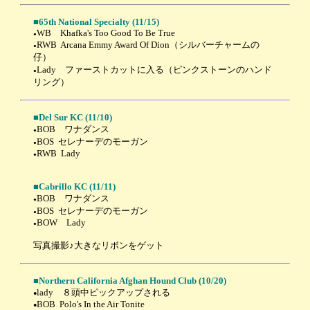
■65th National Specialty (11/15)
WB Khafka's Too Good To Be True
●
RWB Arcana Emmy Award Of Dion（シルバーチャームの
●
仔）
Lady ファーストカットに入る（ピンクストーンのハンド
●
リング）
■Del Sur KC (11/10)
BOB ワナダンス
●
BOS セレナーデのモーガン
●
RWB Lady
●
■Cabrillo KC (11/11)
BOB ワナダンス
●
BOS セレナーデのモーガン
●
BOW Lady
●
写真撮影♪大きなリボンをゲット
■Northern California Afghan Hound Club (10/20)
lady ８頭中ピックアップされる
●
BOB Polo's In the Air Tonite
●