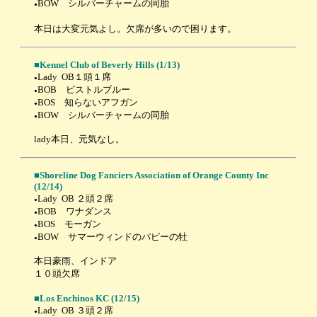
BOW シルバーチャームの同胎
●
本日は大変元気よし。欠席が多いので困ります。
■
Kennel Club of Beverly Hills
(1/13)
Lady OB１頭１席
●
BOB ピストルブルー
●
BOS 知らないアフガン
●
BOW シルバーチャームの同胎
●
lady本日、元気なし。
■
Shoreline Dog Fanciers Association of Orange County Inc
(12/14)
Lady OB ２頭２席
●
BOB ワナダンス
●
BOS モーガン
●
BOW サマーウィンドのパピーの牡
●
本日豪雨、インドア
１０頭欠席
■
Los Enchinos KC
(12/15)
Lady OB ３頭２席
●