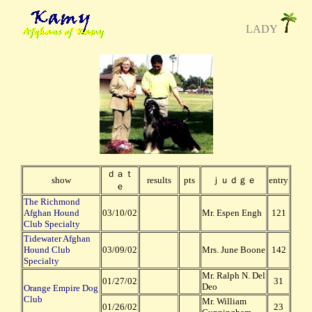
LADY
ｄａｔ
show
results
pts
ｊｕｄｇｅ
entry
ｅ
The Richmond
Afghan Hound
03/10/02
Mr. Espen Engh
121
Club Specialty
Tidewater Afghan
Hound Club
03/09/02
Mrs. June Boone
142
Specialty
Mr. Ralph N. Del
01/27/02
31
Deo
Orange Empire Dog
Club
Mr. William
01/26/02
23