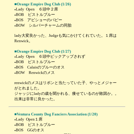
■
Orange Empire Dog Club
(1/26)
Lady Open ６頭中２席
●
BOB ピストルブルー
●
BOS アビショーのパピー
●
BOW シルバーチャームの同胎
●
lady大変良かった、Judgeも気にかけてくれていた。１席は
Renwick。
■
Orange Empire Dog Club
(1/27)
Lady Open ６頭中ピックアップされず
●
BOB ピストルブルー
●
BOS Calaisのブルーのオス
●
BOW Renwickのメス
●
renwickのメスはリボンと当たっていた子、やっとメジャー
がとれました。
ジャッジにladyの歳を聞かれる、痩せているのが敗因か。。
出来は非常に良かった。
■
Ventura County Dog Fanciers Association
(1/20)
Lady Open１席
●
BOB ピストルブルー
●
BOS GGのオス
●