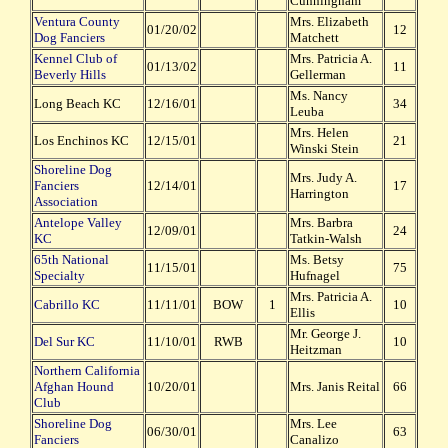
Cunningham
Ventura County
Mrs. Elizabeth
01/20/02
12
Dog Fanciers
Matchett
Kennel Club of
Mrs. Patricia A.
01/13/02
11
Beverly Hills
Gellerman
Ms. Nancy
Long Beach KC
12/16/01
34
Leuba
Mrs. Helen
Los Enchinos KC
12/15/01
21
Winski Stein
Shoreline Dog
Mrs. Judy A.
Fanciers
12/14/01
17
Harrington
Association
Antelope Valley
Mrs. Barbra
12/09/01
24
KC
Tatkin-Walsh
65th National
Ms.
Betsy
11/15/01
75
Specialty
Hufnagel
Mrs. Patricia A.
Cabrillo KC
11/11/01
BOW
1
10
Ellis
Mr. George J.
Del Sur KC
11/10/01
RWB
10
Heitzman
Northern California
Afghan Hound
10/20/01
Mrs. Janis Reital
66
Club
Shoreline Dog
Mrs. Lee
06/30/01
63
Fanciers
Canalizo