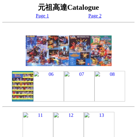
元祖高達Catalogue
Page 1
Page 2