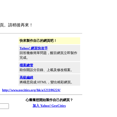
頁。請稍後再來！
快來製作自己的網頁吧！
Yahoo! 網頁快攻手
回答幾條簡單問題，醒目網頁立即製作
完成。
檔案總管
助你開設分目錄、上載及修改檔案。
高級編緝
將構思寫成 HTML，變出精彩網頁。
：
http://www.oocities.org/hk/a121106224/
心癢癢想開始製作自己的網頁？
加入 Yahoo! GeoCities