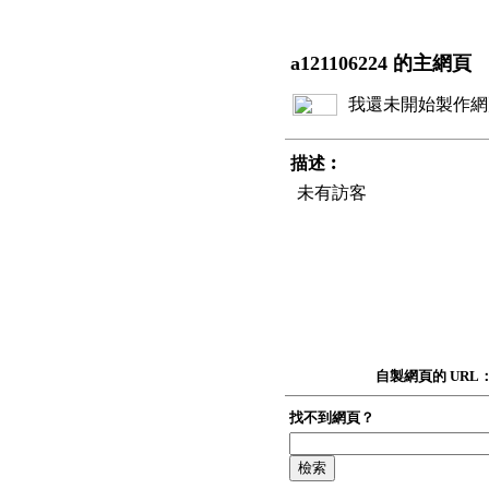
a121106224 的主網頁
我還未開始製作網
描述︰
未有訪客
自製網頁的 URL
找不到網頁？