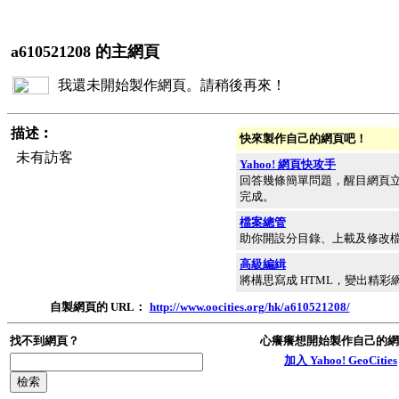
a610521208 的主網頁
我還未開始製作網頁。請稍後再來！
描述︰
快來製作自己的網頁吧！
未有訪客
Yahoo! 網頁快攻手
回答幾條簡單問題，醒目網頁
完成。
檔案總管
助你開設分目錄、上載及修改
高級編緝
將構思寫成 HTML，變出精彩
自製網頁的 URL：
http://www.oocities.org/hk/a610521208/
找不到網頁？
心癢癢想開始製作自己的網
加入 Yahoo! GeoCities