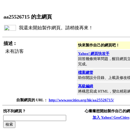
aa25526715 的主網頁
我還未開始製作網頁。請稍後再來！
描述︰
快來製作自己的網頁吧！
未有訪客
Yahoo! 網頁快攻手
回答幾條簡單問題，醒目網頁
完成。
檔案總管
助你開設分目錄、上載及修改
高級編緝
將構思寫成 HTML，變出精彩
自製網頁的 URL：
http://www.oocities.org/hk/aa25526715/
找不到網頁？
心癢癢想開始製作自己的網
加入 Yahoo! GeoCities