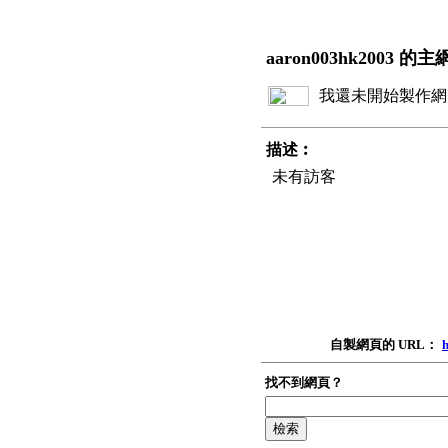
aaron003hk2003 的
我還未開始製作網
描述︰
未有訪客
自製網頁的 URL：
h
找不到網頁？