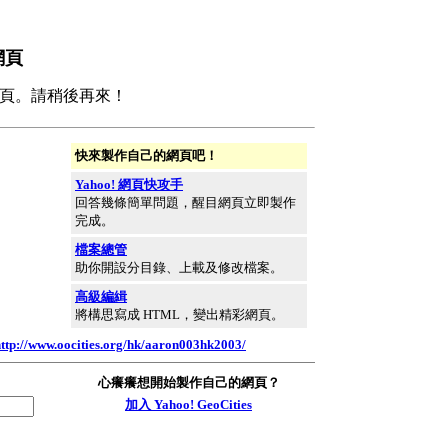
主網頁
頁。請稍後再來！
快來製作自己的網頁吧！
Yahoo! 網頁快攻手
回答幾條簡單問題，醒目網頁立即製作
完成。
檔案總管
助你開設分目錄、上載及修改檔案。
高級編緝
將構思寫成 HTML，變出精彩網頁。
ttp://www.oocities.org/hk/aaron003hk2003/
心癢癢想開始製作自己的網頁？
加入 Yahoo! GeoCities