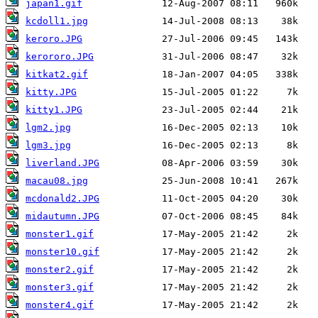
japan1.gif
kcdoll1.jpg
keroro.JPG
kerororo.JPG
kitkat2.gif
kitty.JPG
kitty1.JPG
lgm2.jpg
lgm3.jpg
liverland.JPG
macau08.jpg
mcdonald2.JPG
midautumn.JPG
monster1.gif
monster10.gif
monster2.gif
monster3.gif
monster4.gif