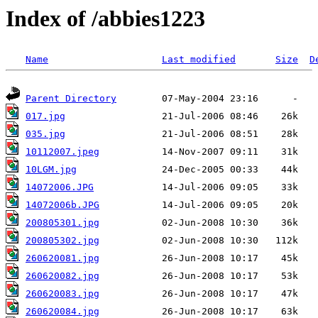
Index of /abbies1223
Name
Last modified
Size
D
Parent Directory
017.jpg
035.jpg
10112007.jpeg
10LGM.jpg
14072006.JPG
14072006b.JPG
200805301.jpg
200805302.jpg
260620081.jpg
260620082.jpg
260620083.jpg
260620084.jpg