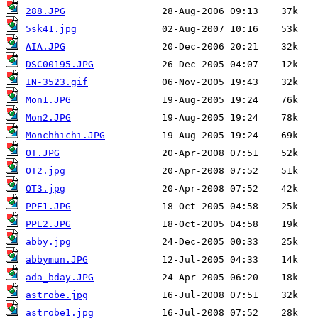
288.JPG
5sk41.jpg
AIA.JPG
DSC00195.JPG
IN-3523.gif
Mon1.JPG
Mon2.JPG
Monchhichi.JPG
OT.JPG
OT2.jpg
OT3.jpg
PPE1.JPG
PPE2.JPG
abby.jpg
abbymun.JPG
ada_bday.JPG
astrobe.jpg
astrobe1.jpg