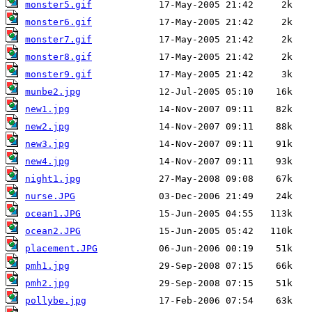
monster5.gif
monster6.gif
monster7.gif
monster8.gif
monster9.gif
munbe2.jpg
new1.jpg
new2.jpg
new3.jpg
new4.jpg
night1.jpg
nurse.JPG
ocean1.JPG
ocean2.JPG
placement.JPG
pmh1.jpg
pmh2.jpg
pollybe.jpg